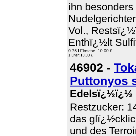
ihn besonders 
Nudelgerichte
Vol., Restsï¿½
Enthï¿½lt Sulfi
0.75 l Flasche: 10.00 €
1 Liter: 13.33 €
46902 -
Tok
Puttonyos 
Edelsï¿½ï¿½ 
Restzucker: 14
das glï¿½ckli
und des Terro