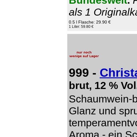
Bundesweit
.
als 1 Originalk
0.5 l Flasche: 29.90 €
1 Liter: 59.80 €
999 -
Christ
brut, 12 % Vol
Schaumwein-be
Glanz und spru
temperamentvol
Aroma - ein S