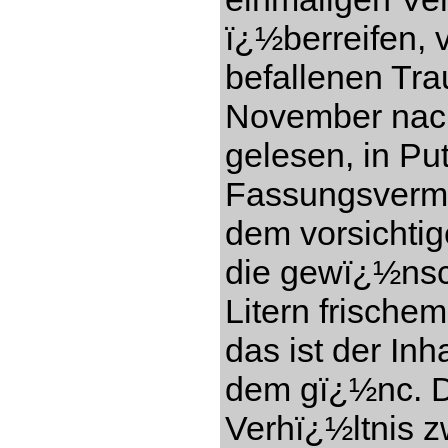
ï¿½berreifen, 
befallenen Tr
November nach
gelesen, in Pu
Fassungsverm
dem vorsichti
die gewï¿½nsc
Litern frisch
das ist der In
dem gï¿½nc. Di
Verhï¿½ltnis 