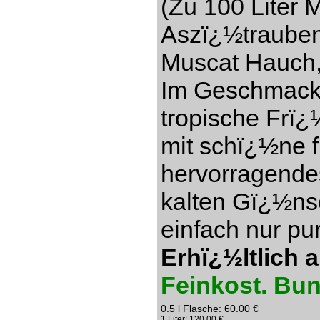
(Zu 100 Liter 
Aszï¿½trauben)
Muscat Hauch,
Im Geschmack s
tropische Frï¿
mit schï¿½ne f
hervorragendes
kalten Gï¿½ns
einfach nur pu
Erhï¿½ltlich 
Feinkost. Bu
0.5 l Flasche: 60.00 €
1 Liter: 120.00 €