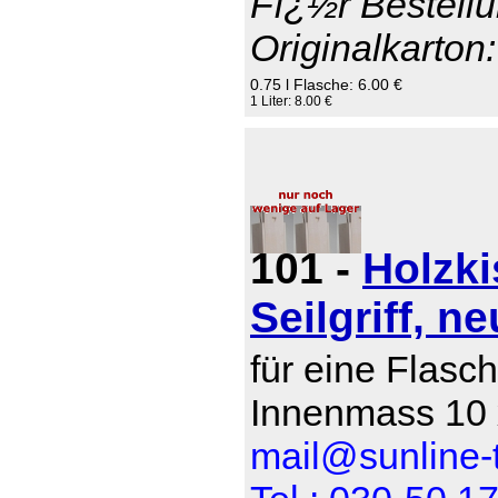
Fï¿½r Bestellu
Originalkarton:
0.75 l Flasche: 6.00 €
1 Liter: 8.00 €
101 -
Holzki
Seilgriff, ne
für eine Flasch
Innenmass 10 
mail@sunline-t