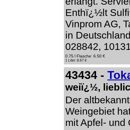
erlangt. Servi
Enthï¿½lt Sulf
Vinprom AG, Ta
in Deutschlan
028842, 10131 
0.75 l Flasche: 6.50 €
1 Liter: 8.67 €
43434 -
Tok
weiï¿½, liebl
Der altbekannt
Weingebiet hat
mit Apfel- un