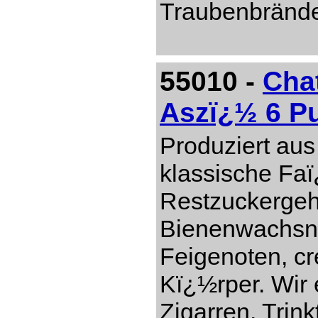
Traubenbränd
55010 -
Cha
Aszï¿½ 6 P
Produziert aus
klassische Faï
Restzuckergeh
Bienenwachsn
Feigenoten, c
Kï¿½rper. Wir 
Zigarren. Trin