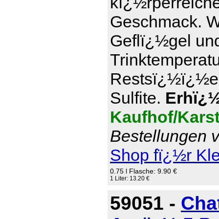
kï¿½rperreich
Geschmack. Wi
Geflï¿½gel und
Trinktemperatu
Restsï¿½ï¿½e 7
Sulfite.
Erhï¿½l
Kaufhof/Kars
Bestellungen v
Shop fï¿½r Kl
0.75 l Flasche: 9.90 €
1 Liter: 13.20 €
59051 -
Cha