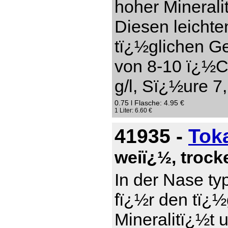
hoher Mineral
Diesen leichte
tï¿½glichen Ge
von 8-10 ï¿½C
g/l, Sï¿½ure 7,
0.75 l Flasche: 4.95 €
1 Liter: 6.60 €
41935 -
Tok
weiï¿½, troc
In der Nase ty
fï¿½r den tï¿
Mineralitï¿½t 