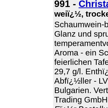
991 -
Christ
weiï¿½, trocke
Schaumwein-be
Glanz und spru
temperamentvol
Aroma - ein S
feierlichen Taf
29,7 g/l. Enthï
Abfï¿½ller - L
Bulgarien. Ver
Trading GmbH,