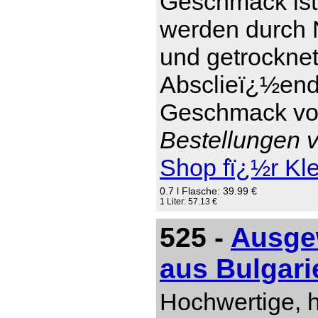
Geschmack ist 
werden durch 
und getrockne
Absclieï¿½end 
Geschmack von
Bestellungen v
Shop fï¿½r Kl
0.7 l Flasche: 39.99 €
1 Liter: 57.13 €
525 -
Ausgew
aus Bulgari
Hochwertige, 