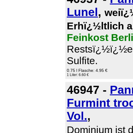
Lunel
,
weiï¿
Erhï¿½ltlich 
Feinkost Berl
Restsï¿½ï¿½e 0
Sulfite.
0.75 l Flasche: 4.95 €
1 Liter: 6.60 €
46947 -
Pan
Furmint tro
Vol.
,
Dominium ist d