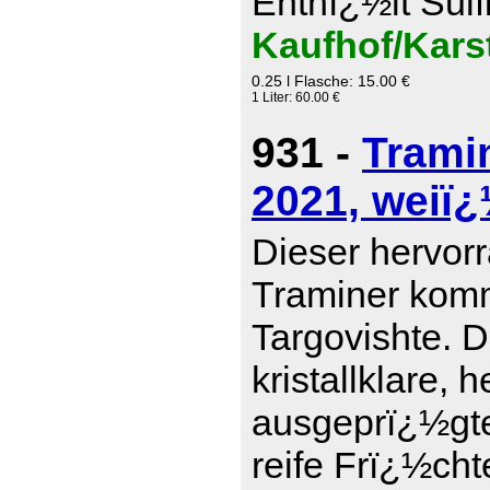
Enthï¿½lt Sulf
Kaufhof/Kars
0.25 l Flasche: 15.00 €
1 Liter: 60.00 €
931 -
Trami
2021, weiï¿
Dieser hervor
Traminer komm
Targovishte. D
kristallklare, 
ausgeprï¿½gte
reife Frï¿½cht