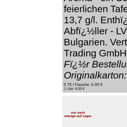
feierlichen Taf
13,7 g/l. Enthï
Abfï¿½ller - L
Bulgarien. Ver
Trading GmbH,
Fï¿½r Bestellu
Originalkarton:
0.75 l Flasche: 6.00 €
1 Liter: 8.00 €