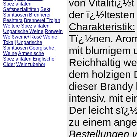
von Vitalitï¿½t
Spezialitäten
Saftspezialitäten
Sekt
der ï¿½ltesten
Spirituosen
Brennerei
Peshtera
Brennerei Trojan
Charakteristik:
Weitere Spezialitäten
Ungarische Weine
Rotwein
Tï¿½nen. Arom
Weißweine/ Rosé Weine
Tokaji
Ungarische
mit blumigem 
Spirituosen
Georgische
Weine
Armenische
Spezialitäten
Englische
Reichhaltig we
Cider
Weinzubehör
dem holzigen D
dieser Brandy 
intensiv, mit e
Der leicht sï¿
zu einem ange
Bestellungen v