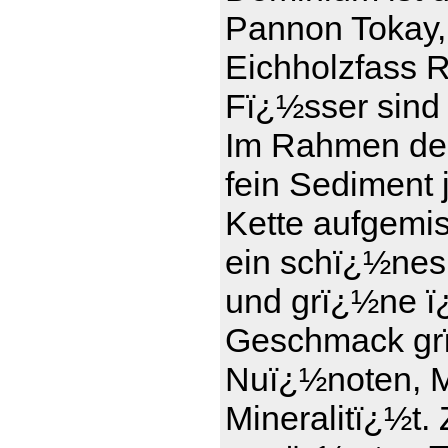
Pannon Tokay,
Eichholzfass R
Fï¿½sser sind 
Im Rahmen der
fein Sediment 
Kette aufgemi
ein schï¿½nes
und grï¿½ne ï¿
Geschmack grï
Nuï¿½noten, Ma
Mineralitï¿½t.