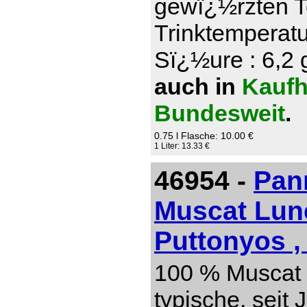
gewï¿½rzten T
Trinktemperatu
Sï¿½ure : 6,2 g
auch in
Kaufh
Bundesweit
.
0.75 l Flasche: 10.00 €
1 Liter: 13.33 €
46954 -
Pan
Muscat Lun
Puttonyos ,
100 % Muscat 
typische, seit