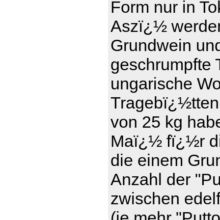
Form nur in To
Aszï¿½ werde
Grundwein und 
geschrumpfte T
ungarische Wor
Tragebï¿½tten
von 25 kg haben
Maï¿½ fï¿½r d
die einem Gru
Anzahl der "Pu
zwischen edel
(je mehr "Putt