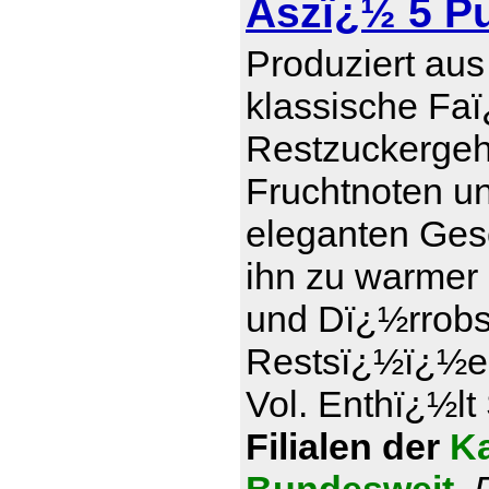
Aszï¿½ 5 P
Produziert aus
klassische Faï
Restzuckergeha
Fruchtnoten u
eleganten Ges
ihn zu warmer
und Dï¿½rrobs
Restsï¿½ï¿½e 1
Vol. Enthï¿½lt 
Filialen der
Ka