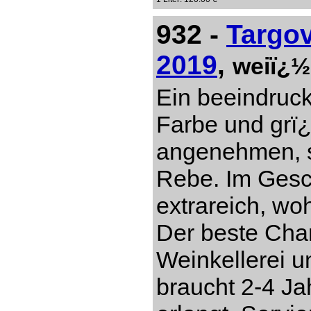
932 -
Targo
2019
,
weiï¿½
Ein beeindruc
Farbe und grï
angenehmen, s
Rebe. Im Gesch
extrareich, w
Der beste Cha
Weinkellerei 
braucht 2-4 Ja