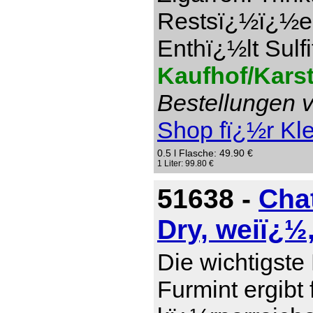
Restsï¿½ï¿½e 1
Enthï¿½lt Sulfi
Kaufhof/Kars
Bestellungen v
Shop fï¿½r Kl
0.5 l Flasche: 49.90 €
1 Liter: 99.80 €
51638 -
Cha
Dry, weiï¿½
Die wichtigste
Furmint ergibt 