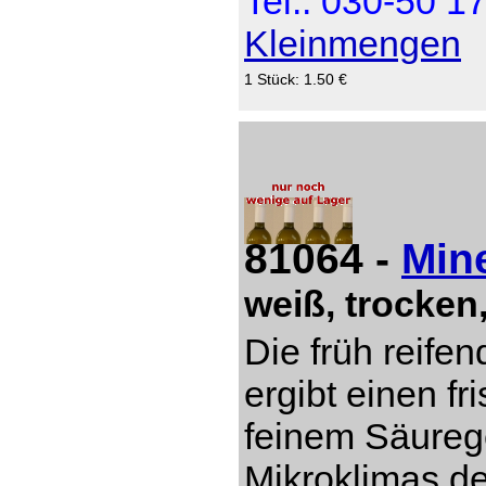
Tel.: 030-50 1
Kleinmengen
1 Stück: 1.50 €
81064 -
Min
weiß, trocken
Die früh reife
ergibt einen fr
feinem Säureg
Mikroklimas d