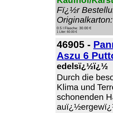
Kaufhof/Karst
Fï¿½r Bestellu
Originalkarton:
0.5 l Flasche: 30.00 €
1 Liter: 60.00 €
46905 -
Pan
Aszu 6 Put
edelsï¿½ï¿½
Durch die bes
Klima und Terr
schonenden Ha
auï¿½ergewï¿½