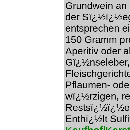
Grundwein an (
der Sï¿½ï¿½eg
entsprechen e
150 Gramm pro 
Aperitiv oder a
Gï¿½nseleber,
Fleischgericht
Pflaumen- ode
wï¿½rzigen, re
Restsï¿½ï¿½e 1
Enthï¿½lt Sulfi