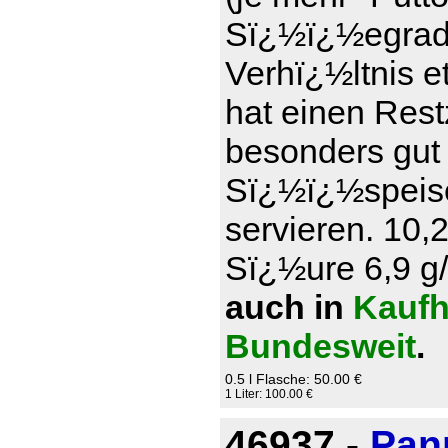
Sï¿½ï¿½egrad)
Verhï¿½ltnis e
hat einen Rest
besonders gut
Sï¿½ï¿½speise
servieren. 10,
Sï¿½ure 6,9 g/l
auch in
Kaufh
Bundesweit
.
0.5 l Flasche: 50.00 €
1 Liter: 100.00 €
46937 -
Pan