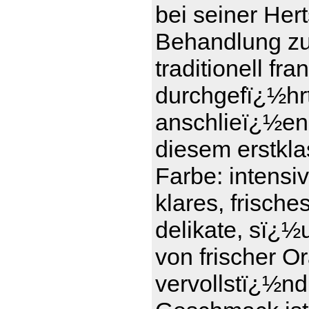
bei seiner Her
Behandlung zu t
traditionell f
durchgefï¿½hrt 
anschlieï¿½en
diesem erstkl
Farbe: intensi
klares, frisch
delikate, sï¿½
von frischer 
vervollstï¿½nd