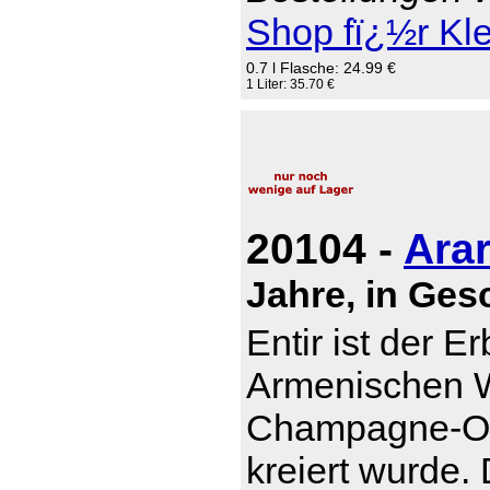
Shop fï¿½r Kl
0.7 l Flasche: 24.99 €
1 Liter: 35.70 €
20104 -
Arar
Jahre, in Ge
Entir ist der E
Armenischen W
Champagne-Otb
kreiert wurde