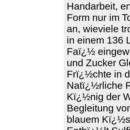
Handarbeit, en
Form nur im To
an, wieviele t
in einem 136 L
Faï¿½ eingewe
und Zucker Gle
Frï¿½chte in 
Natï¿½rliche 
Kï¿½nig der We
Begleitung vo
blauem Kï¿½se