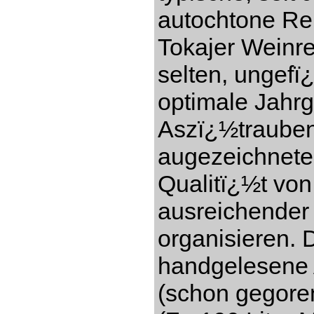
autochtone Re
Tokajer Weinre
selten, ungefï
optimale Jahr
Aszï¿½trauben
augezeichnete
Qualitï¿½t vo
ausreichender
organisieren. 
handgelesene 
(schon gegore