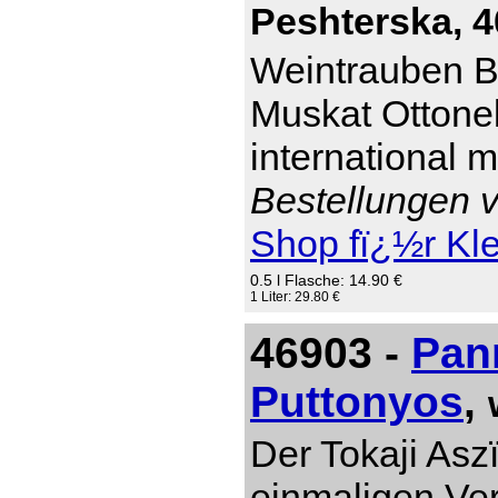
Peshterska, 4
Weintrauben Br
Muskat Ottonel
international 
Bestellungen v
Shop fï¿½r Kl
0.5 l Flasche: 14.90 €
1 Liter: 29.80 €
46903 -
Pan
Puttonyos
,
Der Tokaji Asz
einmaligen Ver