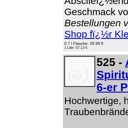
Absclieï¿½end 
Geschmack von
Bestellungen v
Shop fï¿½r Kl
0.7 l Flasche: 39.99 €
1 Liter: 57.13 €
525 -
Spiri
6-er 
Hochwertige, 
Traubenbränd