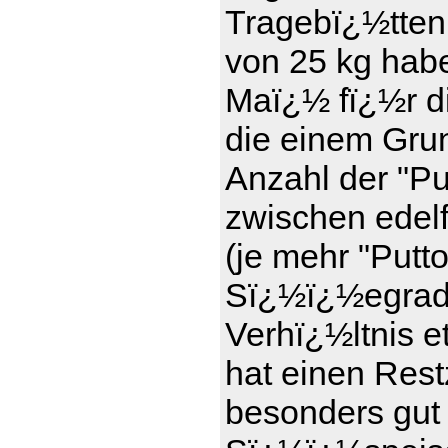
Tragebï¿½tten
von 25 kg haben
Maï¿½ fï¿½r d
die einem Gru
Anzahl der "Pu
zwischen edel
(je mehr "Putt
Sï¿½ï¿½egrad)
Verhï¿½ltnis e
hat einen Rest
besonders gut