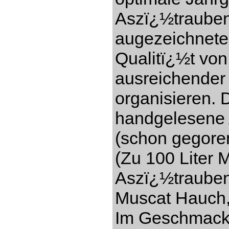
Aszï¿½trauben
augezeichnete
Qualitï¿½t vo
ausreichender
organisieren. 
handgelesene 
(schon gegore
(Zu 100 Liter 
Aszï¿½trauben)
Muscat Hauch,
Im Geschmack s