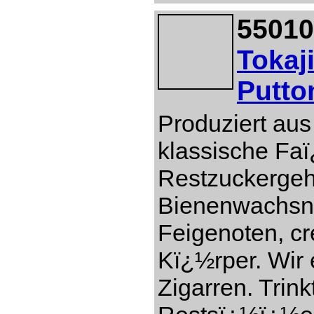
55010
Tokaj
Putto
Produziert aus
klassische Faï
Restzuckergeh
Bienenwachsn
Feigenoten, c
Kï¿½rper. Wir 
Zigarren. Trin