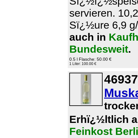
Sï¿½ï¿½speise
servieren. 10,
Sï¿½ure 6,9 g/l
auch in
Kaufh
Bundesweit
.
0.5 l Flasche: 50.00 €
1 Liter: 100.00 €
46937
Muska
trocke
Erhï¿½ltlich 
Feinkost Berl