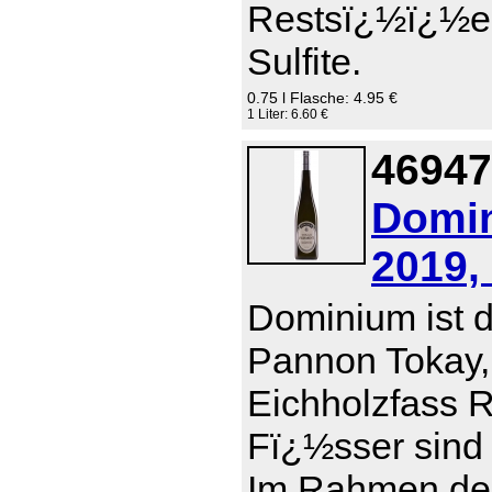
Restsï¿½ï¿½e 0
Sulfite.
0.75 l Flasche: 4.95 €
1 Liter: 6.60 €
46947
Domin
2019,
Dominium ist d
Pannon Tokay,
Eichholzfass R
Fï¿½sser sind 
Im Rahmen der