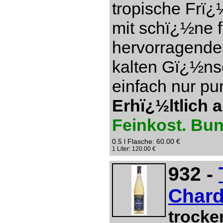
tropische Frï¿
mit schï¿½ne f
hervorragendes
kalten Gï¿½ns
einfach nur pu
Erhï¿½ltlich 
Feinkost. Bu
0.5 l Flasche: 60.00 €
1 Liter: 120.00 €
932 -
Chard
trocke