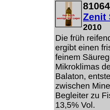
81064
Zenit
2010
Die früh reife
ergibt einen fr
feinem Säureg
Mikroklimas d
Balaton, entst
zwischen Miner
Begleiter zu Fi
13,5% Vol.