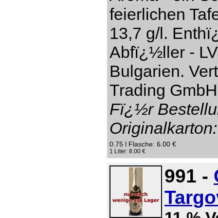
feierlichen Taf
13,7 g/l. Enthï
Abfï¿½ller - L
Bulgarien. Ver
Trading GmbH,
Fï¿½r Bestellu
Originalkarton:
0.75 l Flasche: 6.00 €
1 Liter: 8.00 €
991 -
Targo
11 % V