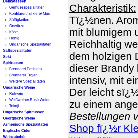
Delikatessen
Charakteristik:
Gemüsespezialitäten
Konfitüren/ Elixiere/ Mus
Tï¿½nen. Arom
Süßigkeiten
Gewürze
mit blumigem 
Käse
Honig
Reichhaltig we
Ungarische Spezialitäten
Saftspezialitäten
dem holzigen D
Sekt
Spirituosen
dieser Brandy 
Brennerei Peshtera
Brennerei Trojan
intensiv, mit e
Weitere Spezialitäten
Ungarische Weine
Der leicht sï¿
Rotwein
Weißweine/ Rosé Weine
zu einem ange
Tokaji
Ungarische Spirituosen
Bestellungen v
Georgische Weine
Armenische Spezialitäten
Shop fï¿½r Kl
Englische Cider
Weinzubehör