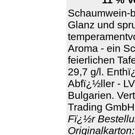
Schaumwein-be
Glanz und spru
temperamentvol
Aroma - ein S
feierlichen Taf
29,7 g/l. Enthï
Abfï¿½ller - L
Bulgarien. Ver
Trading GmbH,
Fï¿½r Bestellu
Originalkarton: