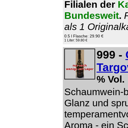
Filialen der
Ka
Bundesweit
.
als 1 Originalk
0.5 l Flasche: 29.90 €
1 Liter: 59.80 €
999 -
Targo
% Vol.
Schaumwein-be
Glanz und spru
temperamentvol
Aroma - ein S