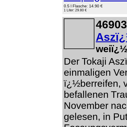
0.5 l Flasche: 14.90 €
1 Liter: 29.80 €
46903
Aszï¿
weiï¿½
Der Tokaji Asz
einmaligen Ver
ï¿½berreifen, 
befallenen Tr
November nach
gelesen, in Pu