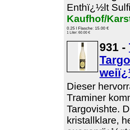
Enthï¿½lt Sulf
Kaufhof/Kars
0.25 l Flasche: 15.00 €
1 Liter: 60.00 €
931 -
Targo
weiï¿
Dieser hervor
Traminer komm
Targovishte. D
kristallklare, 