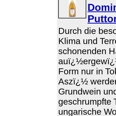
Domin
Putto
Durch die bes
Klima und Terr
schonenden Ha
auï¿½ergewï¿½
Form nur in To
Aszï¿½ werde
Grundwein und 
geschrumpfte T
ungarische Wor