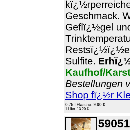
kï¿½rperreich
Geschmack. Wi
Geflï¿½gel und
Trinktemperatu
Restsï¿½ï¿½e 7
Sulfite.
Erhï¿½l
Kaufhof/Kars
Bestellungen v
Shop fï¿½r Kl
0.75 l Flasche: 9.90 €
1 Liter: 13.20 €
59051