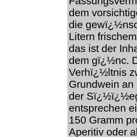
Fassungsverm
dem vorsichti
die gewï¿½nsc
Litern frisch
das ist der In
dem gï¿½nc. Di
Verhï¿½ltnis 
Grundwein an (
der Sï¿½ï¿½eg
entsprechen e
150 Gramm pro 
Aperitiv oder a