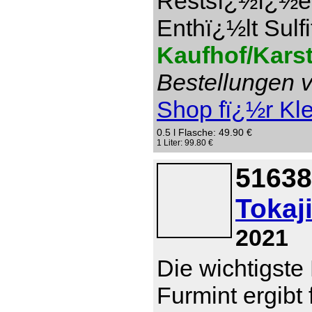
Restsï¿½ï¿½e 1
Enthï¿½lt Sulfi
Kaufhof/Kars
Bestellungen v
Shop fï¿½r Kl
0.5 l Flasche: 49.90 €
1 Liter: 99.80 €
51638
Tokaj
2021
Die wichtigste
Furmint ergibt 