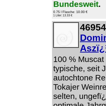
Bundesweit
.
0.75 l Flasche: 10.00 €
1 Liter: 13.33 €
46954
Domin
Aszï¿
100 % Muscat 
typische, seit
autochtone Re
Tokajer Weinre
selten, ungefï
optimale Jahr