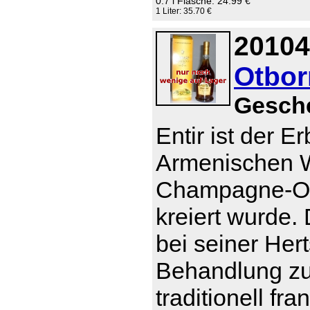
0.7 l Flasche: 24.99 €
1 Liter: 35.70 €
20104
Otborn
Gesch
Entir ist der E
Armenischen W
Champagne-Otb
kreiert wurde
bei seiner Her
Behandlung zu t
traditionell f