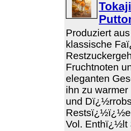
Tokaj
Putto
Produziert aus
klassische Faï
Restzuckergeha
Fruchtnoten u
eleganten Ges
ihn zu warmer
und Dï¿½rrobs
Restsï¿½ï¿½e 1
Vol. Enthï¿½lt 