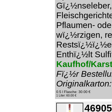
Gï¿½nseleber,
Fleischgericht
Pflaumen- ode
wï¿½rzigen, re
Restsï¿½ï¿½e 1
Enthï¿½lt Sulfi
Kaufhof/Karst
Fï¿½r Bestellu
Originalkarton:
0.5 l Flasche: 30.00 €
1 Liter: 60.00 €
46905