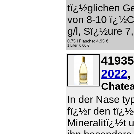
tï¿½glichen Ge
von 8-10 ï¿½C
g/l, Sï¿½ure 7,
0.75 l Flasche: 4.95 €
1 Liter: 6.60 €
41935
2022
,
Chate
In der Nase ty
fï¿½r den tï¿
Mineralitï¿½t 