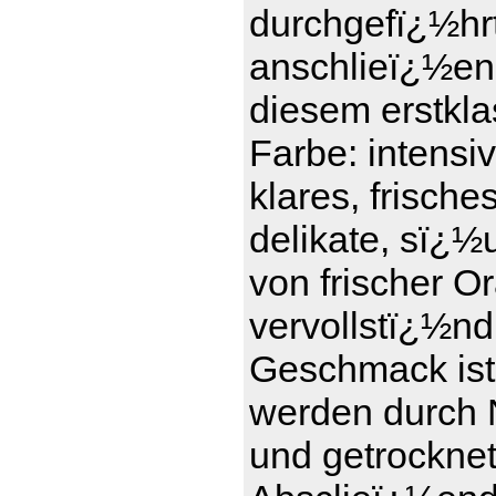
durchgefï¿½hrt 
anschlieï¿½en
diesem erstkl
Farbe: intensi
klares, frisch
delikate, sï¿½
von frischer 
vervollstï¿½nd
Geschmack ist 
werden durch 
und getrockne