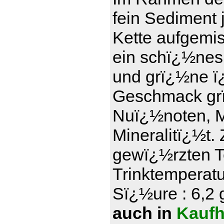
fein Sediment 
Kette aufgemi
ein schï¿½nes
und grï¿½ne ï¿
Geschmack grï
Nuï¿½noten, Ma
Mineralitï¿½t.
gewï¿½rzten T
Trinktemperatu
Sï¿½ure : 6,2 g
auch in
Kaufh