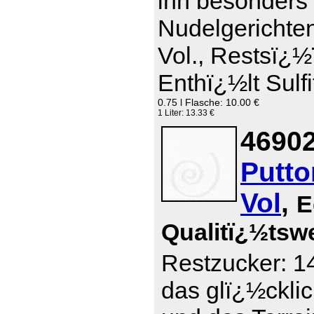
ihn besonders 
Nudelgerichte
Vol., Restsï¿½
Enthï¿½lt Sulfi
0.75 l Flasche: 10.00 €
1 Liter: 13.33 €
46902
Putto
Vol
,
E
Qualitï¿½tsw
Restzucker: 14
das glï¿½ckli