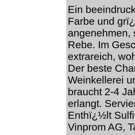
Ein beeindruc
Farbe und grï
angenehmen, s
Rebe. Im Gesch
extrareich, w
Der beste Cha
Weinkellerei 
braucht 2-4 Ja
erlangt. Servi
Enthï¿½lt Sulf
Vinprom AG, Ta