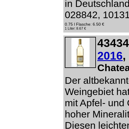
in Deutschlan
028842, 10131 
0.75 l Flasche: 6.50 €
1 Liter: 8.67 €
43434
2016
,
Chate
Der altbekannt
Weingebiet hat
mit Apfel- un
hoher Mineral
Diesen leichte