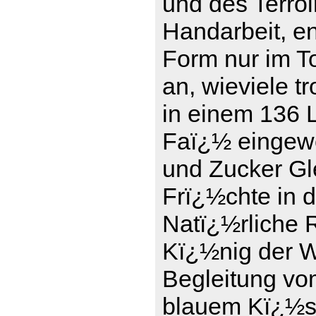
und des Terro
Handarbeit, en
Form nur im To
an, wieviele t
in einem 136 L
Faï¿½ eingewe
und Zucker Gle
Frï¿½chte in 
Natï¿½rliche 
Kï¿½nig der We
Begleitung vo
blauem Kï¿½se