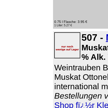
0.75 l Flasche: 3.95 €
1 Liter: 5.27 €
507 -
Muskat
% Alk. 
Weintrauben Br
Muskat Ottonel
international 
Bestellungen v
Shop fï¿½r Kl