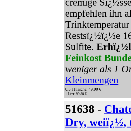
cremige Sï¿½sse
empfehlen ihn al
Trinktemperatur
Restsï¿½ï¿½e 165
Sulfite.
Erhï¿½l
Feinkost Bunde
weniger als 1 Or
Kleinmengen
0.5 l Flasche: 49.90 €
1 Liter: 99.80 €
51638 -
Chate
Dry, weiï¿½,