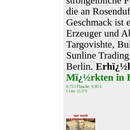
strohgelbliche 
die an Rosenduft
Geschmack ist e
Erzeuger und A
Targovishte, Bu
Sunline Tradin
Berlin.
Erhï¿½l
Mï¿½rkten in B
0.75 l Flasche: 9.95 €
1 Liter: 13.27 €