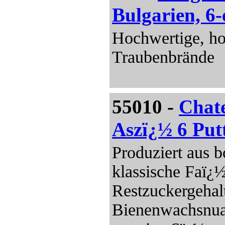
Bulgarien, 6-
Hochwertige, ho
Traubenbrände
55010 -
Chate
Aszï¿½ 6 Put
Produziert aus b
klassische Faï¿½
Restzuckergehal
Bienenwachsnua