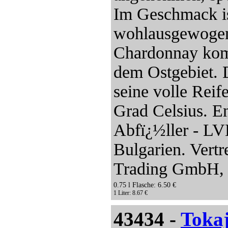
Im Geschmack ist
wohlausgewogen 
Chardonnay komm
dem Ostgebiet. 
seine volle Reif
Grad Celsius. En
Abfï¿½ller - LV
Bulgarien. Vertr
Trading GmbH, P
0.75 l Flasche: 6.50 €
1 Liter: 8.67 €
43434 -
Toka