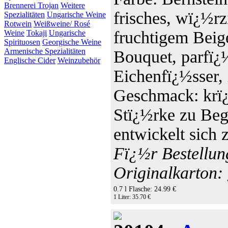
Brennerei Trojan
Weitere
frisches, wï¿½r
Spezialitäten
Ungarische Weine
Rotwein
Weißweine/ Rosé
fruchtigem Beig
Weine
Tokaji
Ungarische
Spirituosen
Georgische Weine
Armenische Spezialitäten
Bouquet, parfï¿
Englische Cider
Weinzubehör
Eichenfï¿½sser, 
Geschmack: krï¿½
Stï¿½rke zu Beg
entwickelt sich
Fï¿½r Bestellun
Originalkarton:
0.7 l Flasche: 24.99 €
1 Liter: 35.70 €