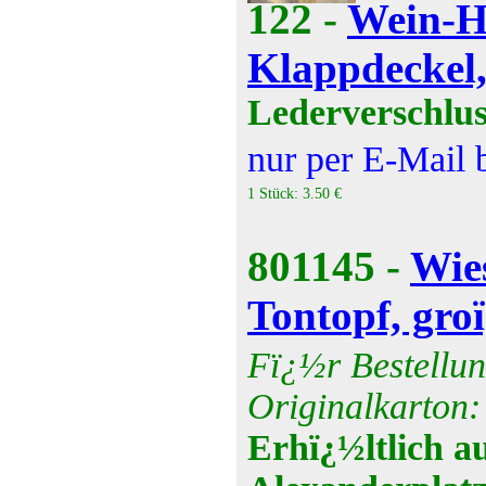
122 -
Wein-Ho
Klappdeckel,
Lederverschlus
nur per E-Mail 
1 Stück: 3.50 €
801145 -
Wie
Tontopf, gro
Fï¿½r Bestellun
Originalkarton:
Erhï¿½ltlich a