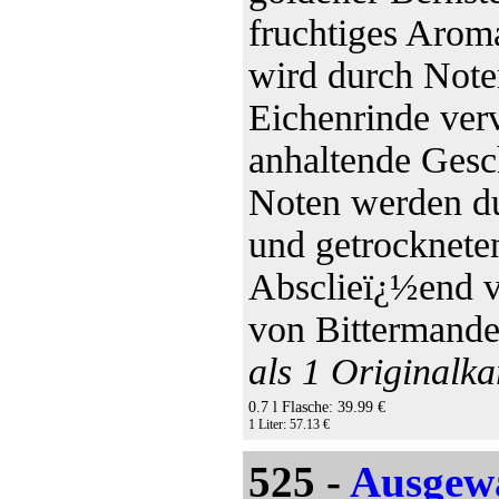
fruchtiges Arom
wird durch Note
Eichenrinde ver
anhaltende Gesch
Noten werden du
und getrocknete
Absclieï¿½end v
von Bittermande
als 1 Originalka
0.7 l Flasche: 39.99 €
1 Liter: 57.13 €
525 -
Ausgewä