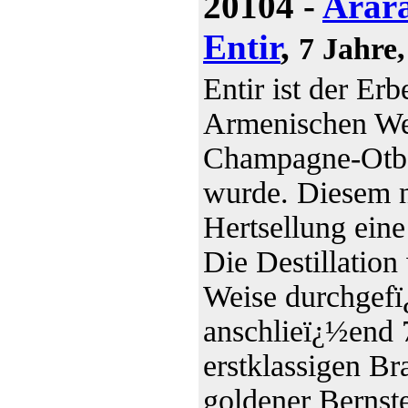
20104 -
Arara
Entir
,
7 Jahre
Entir ist der Erb
Armenischen Wei
Champagne-Otbor
wurde. Diesem n
Hertsellung eine
Die Destillation
Weise durchgefï¿
anschlieï¿½end 
erstklassigen B
goldener Bernste