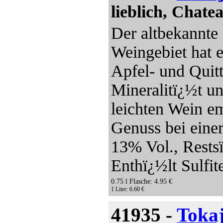
lieblich, Chat
Der altbekannte
Weingebiet hat e
Apfel- und Qui
Mineralitï¿½t u
leichten Wein e
Genuss bei eine
13% Vol., Restsï
Enthï¿½lt Sulfit
0.75 l Flasche: 4.95 €
1 Liter: 6.60 €
41935 -
Toka