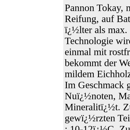
Pannon Tokay, m
Reifung, auf Ba
ï¿½lter als max
Technologie wir
einmal mit rostf
bekommt der We
mildem Eichholz
Im Geschmack gr
Nuï¿½noten, Man
Mineralitï¿½t. 
gewï¿½rzten Tei
: 10-12ï¿½C. Zuc