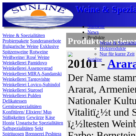
Weine & Spezia
Weine & Spezia
Weine & Spezia
Startseite
News
Weine & Spezialitäten
Produkte
Produkte sortiere
Probierpakete
Sonderangebote
Weine & Spezialitä
Bulgarische Weine
Exklusive
Holzprodukte
Spitzenweine
Rotweine
Nur für kurze Zeit
Weißweine/ Rosé Weine
Sunline
20101 -
Arara
Weinkellerei Pamidovo
Weinkellerei Assenovgrad
Weinkellerei MIRA-Sandanski
Der Name stamm
Weinkellerei Targovishte
Weinkellerei Lovico-Suhindol
Ararat, Armenie
Weinkellerei Starosel
Weinkellerei Pulden
Nationaler Kultu
Delikatessen
Gemüsespezialitäten
Vitalitï¿½t und S
Konfitüren/ Elixiere/ Mus
Süßigkeiten
Gewürze
Käse
ï¿½ltesten Wein
Honig
Ungarische Spezialitäten
Saftspezialitäten
Sekt
Farbe: Bernstei
Spirituosen
Brennerei Peshtera