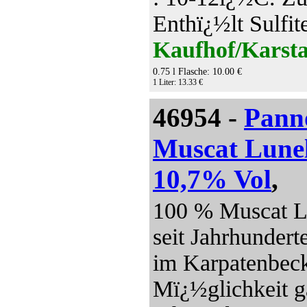
Enthï¿½lt Sulfit
Kaufhof/Karsta
0.75 l Flasche: 10.00 €
1 Liter: 13.33 €
46954 -
Pann
Muscat Lunel
10,7% Vol
,
100 % Muscat Lu
seit Jahrhundert
im Karpatenbecke
Mï¿½glichkeit ga