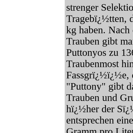
strenger Selekti
Tragebï¿½tten, 
kg haben. Nach 
Trauben gibt ma
Puttonyos zu 13
Traubenmost hinz
Fassgrï¿½ï¿½e, 
"Puttony" gibt d
Trauben und Gru
hï¿½her der Sï¿
entsprechen ein
Gramm pro Liter