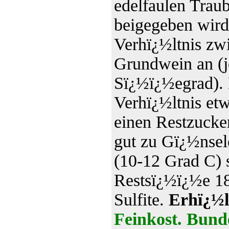
edelfaulen Trau
beigegeben wird
Verhï¿½ltnis zw
Grundwein an (j
Sï¿½ï¿½egrad). 
Verhï¿½ltnis etw
einen Restzucker
gut zu Gï¿½nsel
(10-12 Grad C) 
Restsï¿½ï¿½e 188
Sulfite.
Erhï¿½l
Feinkost. Bund