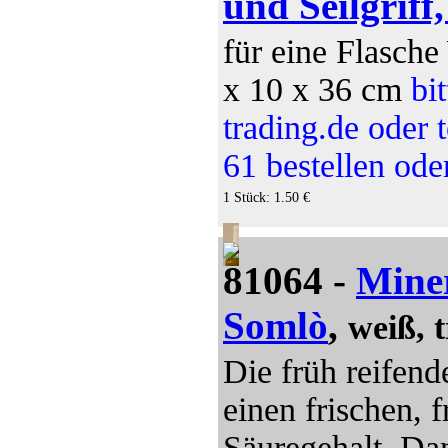
und Seilgriff,
für eine Flasche
x 10 x 36 cm
bi
trading.de oder 
61 bestellen od
1 Stück: 1.50 €
81064 -
Miner
Somlò
,
weiß, 
Die früh reifend
einen frischen, 
Säuregehalt. Da