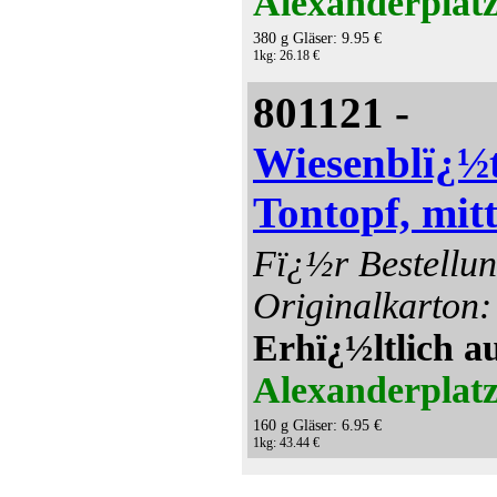
Alexanderplatz
380 g Gläser: 9.95 €
1kg: 26.18 €
801121 -
Wiesenblï¿½
Tontopf, mit
Fï¿½r Bestellun
Originalkarton:
Erhï¿½ltlich a
Alexanderplatz
160 g Gläser: 6.95 €
1kg: 43.44 €