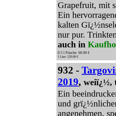
Grapefruit, mit 
Ein hervorragend
kalten Gï¿½nsele
nur pur. Trinkt
auch in
Kaufho
0.5 l Flasche: 60.00 €
1 Liter: 120.00 €
932 -
Targovi
2019
,
weiï¿½, 
Ein beeindrucke
und grï¿½nliche
angenehmen, spe