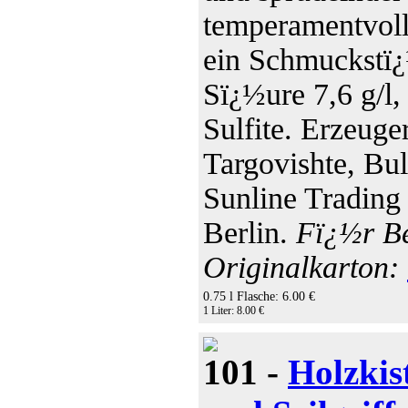
temperamentvoll
ein Schmuckstï¿½
Sï¿½ure 7,6 g/l,
Sulfite. Erzeug
Targovishte, Bul
Sunline Tradin
Berlin.
Fï¿½r Be
Originalkarton:
0.75 l Flasche: 6.00 €
1 Liter: 8.00 €
101 -
Holzkis