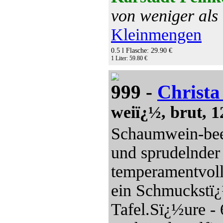
von weniger als
Kleinmengen
0.5 l Flasche: 29.90 €
1 Liter: 59.80 €
999 -
Christa
weiï¿½, brut, 1
Schaumwein-bee
und sprudelnder
temperamentvoll
ein Schmuckstï¿½
Tafel.Sï¿½ure - 6