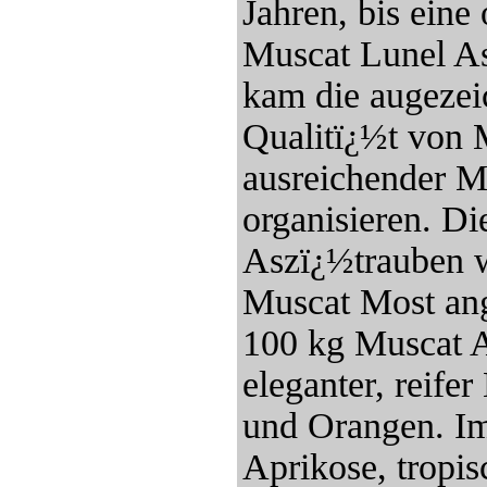
Jahren, bis eine
Muscat Lunel A
kam die augezei
Qualitï¿½t von 
ausreichender M
organisieren. Di
Aszï¿½trauben 
Muscat Most ang
100 kg Muscat A
eleganter, reif
und Orangen. Im
Aprikose, tropi