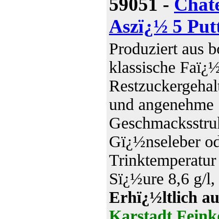
59051 -
Chat
Aszï¿½ 5 Put
Produziert aus b
klassische Faï¿½
Restzuckergehalt
und angenehme S
Geschmacksstruk
Gï¿½nseleber od
Trinktemperatur
Sï¿½ure 8,6 g/l,
Erhï¿½ltlich au
Karstadt Feink