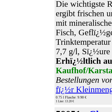
Die wichtigste 
ergibt frischen 
mit mineralisch
Fisch, Geflï¿½ge
Trinktemperatur
7,7 g/l, Sï¿½ure 
Erhï¿½ltlich au
Kaufhof/Karsta
Bestellungen vo
fï¿½r Kleinmen
0.75 l Flasche: 9.90 €
1 Liter: 13.20 €