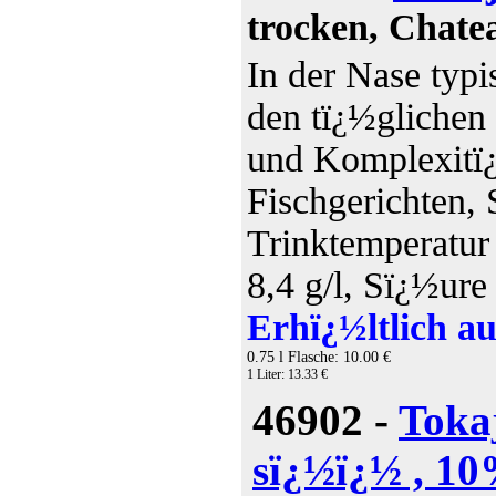
trocken, Chate
In der Nase typi
den tï¿½glichen
und Komplexitï¿
Fischgerichten, 
Trinktemperatur
8,4 g/l, Sï¿½ure 
Erhï¿½ltlich au
0.75 l Flasche: 10.00 €
1 Liter: 13.33 €
46902 -
Toka
sï¿½ï¿½ , 10