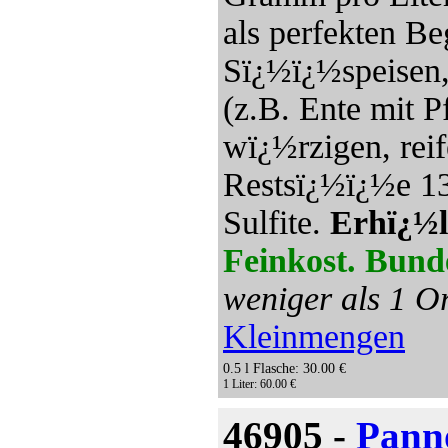
als perfekten Be
Sï¿½ï¿½speisen,
(z.B. Ente mit 
wï¿½rzigen, rei
Restsï¿½ï¿½e 138
Sulfite.
Erhï¿½l
Feinkost. Bund
weniger als 1 Or
Kleinmengen
0.5 l Flasche: 30.00 €
1 Liter: 60.00 €
46905 -
Pann