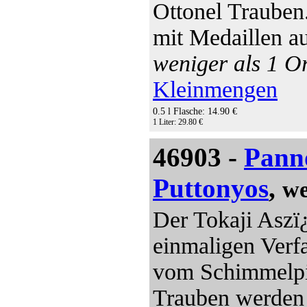
Ottonel Trauben.
mit Medaillen a
weniger als 1 Or
Kleinmengen
0.5 l Flasche: 14.90 €
1 Liter: 29.80 €
46903 -
Pann
Puttonyos
,
we
Der Tokaji Aszï
einmaligen Verfa
vom Schimmelpil
Trauben werden