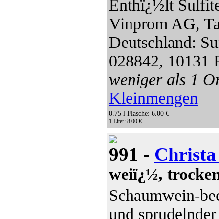
Enthï¿½lt Sulfi
Vinprom AG, Tar
Deutschland: Su
028842, 10131 
weniger als 1 Or
Kleinmengen
0.75 l Flasche: 6.00 €
1 Liter: 8.00 €
991 -
Christa
weiï¿½, trocken
Schaumwein-bee
und sprudelnder