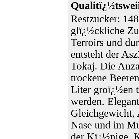
Qualitï¿½tswe
Restzucker: 148
glï¿½ckliche Z
Terroirs und du
entsteht der As
Tokaj. Die Anzah
trockene Beeren
Liter groï¿½en 
werden. Elegan
Gleichgewicht, 
Nase und im Mu
der Kï¿½nige, K