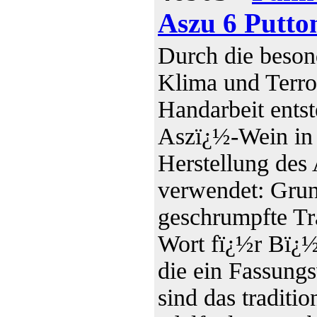
Aszu 6 Putto
Durch die beson
Klima und Terro
Handarbeit ents
Aszï¿½-Wein in 
Herstellung de
verwendet: Grun
geschrumpfte Tra
Wort fï¿½r Bï¿½
die ein Fassung
sind das traditi