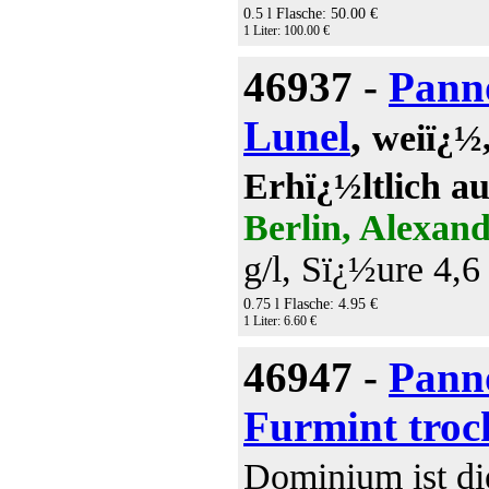
0.5 l Flasche: 50.00 €
1 Liter: 100.00 €
46937 -
Pann
Lunel
,
weiï¿½,
Erhï¿½ltlich a
Berlin, Alexand
g/l, Sï¿½ure 4,6 
0.75 l Flasche: 4.95 €
1 Liter: 6.60 €
46947 -
Pann
Furmint troc
Dominium ist di