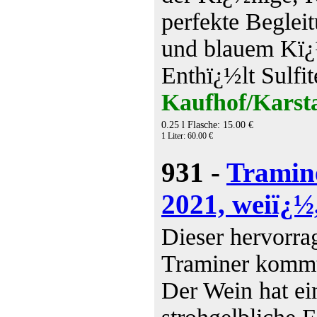
perfekte Beglei
und blauem Kï¿
Enthï¿½lt Sulfi
Kaufhof/Karsta
0.25 l Flasche: 15.00 €
1 Liter: 60.00 €
931 -
Tramin
2021, weiï¿½
Dieser hervorr
Traminer kommt 
Der Wein hat eine