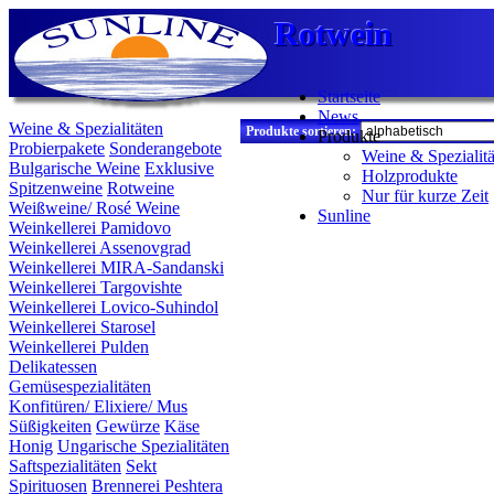
Rotwein
Rotwein
Rotwein
Startseite
News
Weine & Spezialitäten
Produkte sortieren:
Produkte
Probierpakete
Sonderangebote
Weine & Spezialitä
Bulgarische Weine
Exklusive
Holzprodukte
Spitzenweine
Rotweine
Nur für kurze Zeit
Weißweine/ Rosé Weine
Sunline
Weinkellerei Pamidovo
Weinkellerei Assenovgrad
Weinkellerei MIRA-Sandanski
Weinkellerei Targovishte
Weinkellerei Lovico-Suhindol
Weinkellerei Starosel
Weinkellerei Pulden
Delikatessen
Gemüsespezialitäten
Konfitüren/ Elixiere/ Mus
Süßigkeiten
Gewürze
Käse
Honig
Ungarische Spezialitäten
Saftspezialitäten
Sekt
Spirituosen
Brennerei Peshtera