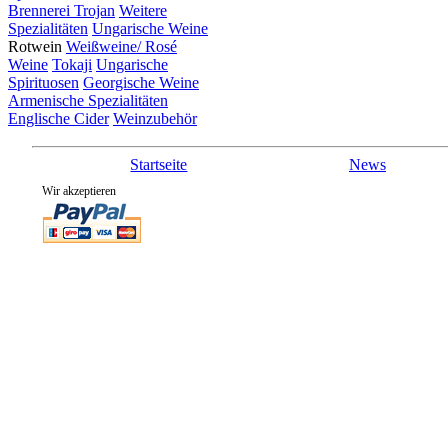
Brennerei Trojan
Weitere
Spezialitäten
Ungarische Weine
Rotwein
Weißweine/ Rosé
Weine
Tokaji
Ungarische
Spirituosen
Georgische Weine
Armenische Spezialitäten
Englische Cider
Weinzubehör
Startseite
News
Wir akzeptieren