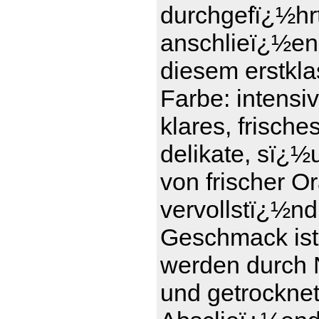
durchgefï¿½hrt 
anschlieï¿½en
diesem erstkl
Farbe: intensi
klares, frisch
delikate, sï¿½
von frischer 
vervollstï¿½nd
Geschmack ist 
werden durch 
und getrockne