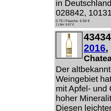
in Deutschlan
028842, 10131 
0.75 l Flasche: 6.50 €
1 Liter: 8.67 €
43434
2016
,
Chate
Der altbekannt
Weingebiet hat
mit Apfel- un
hoher Mineral
Diesen leichte