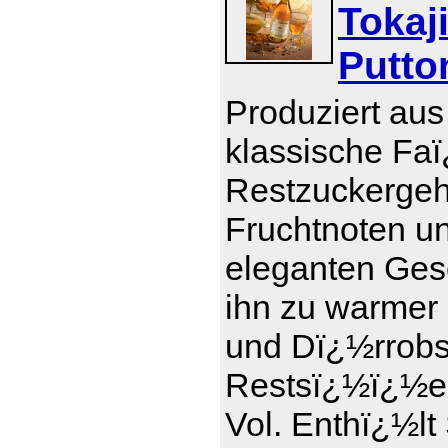
Tokaj
Putto
Produziert aus
klassische Faï
Restzuckergeha
Fruchtnoten u
eleganten Ges
ihn zu warmer
und Dï¿½rrobs
Restsï¿½ï¿½e 1
Vol. Enthï¿½lt 