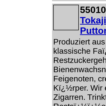
55010
Tokaj
Putto
Produziert aus
klassische Faï
Restzuckergeh
Bienenwachsn
Feigenoten, c
Kï¿½rper. Wir 
Zigarren. Trin