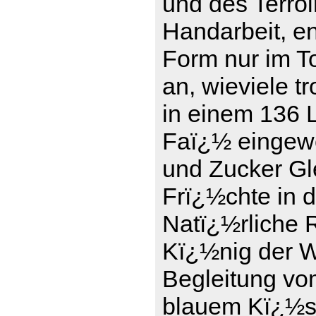
und des Terro
Handarbeit, en
Form nur im To
an, wieviele t
in einem 136 L
Faï¿½ eingewe
und Zucker Gle
Frï¿½chte in 
Natï¿½rliche 
Kï¿½nig der We
Begleitung vo
blauem Kï¿½se