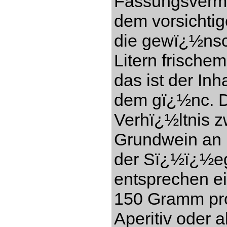
Fassungsverm
dem vorsichti
die gewï¿½nsc
Litern frisch
das ist der In
dem gï¿½nc. Di
Verhï¿½ltnis 
Grundwein an (
der Sï¿½ï¿½eg
entsprechen e
150 Gramm pro 
Aperitiv oder a