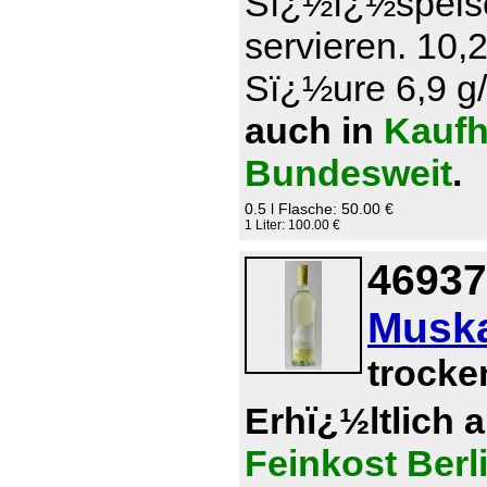
Sï¿½ï¿½speise
servieren. 10,
Sï¿½ure 6,9 g/l
auch in
Kaufh
Bundesweit
.
0.5 l Flasche: 50.00 €
1 Liter: 100.00 €
46937
Muska
trocke
Erhï¿½ltlich 
Feinkost Berl