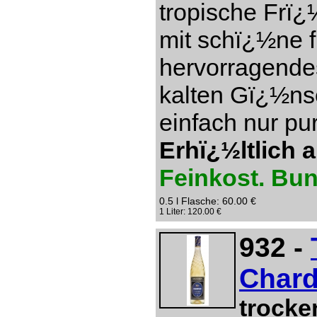
tropische Frï¿
mit schï¿½ne f
hervorragendes
kalten Gï¿½ns
einfach nur pu
Erhï¿½ltlich 
Feinkost. Bu
0.5 l Flasche: 60.00 €
1 Liter: 120.00 €
932 -
Chard
trocke