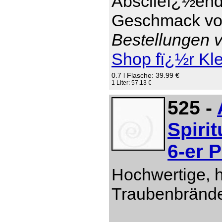
Absclieï¿½end 
Geschmack von
Bestellungen v
Shop fï¿½r Kl
0.7 l Flasche: 39.99 €
1 Liter: 57.13 €
525 -
Spiri
6-er 
Hochwertige, 
Traubenbränd