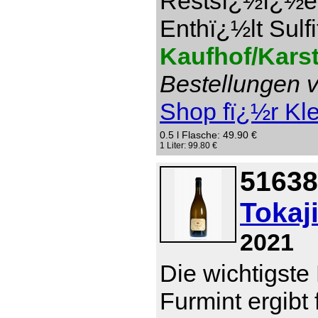
Restsï¿½ï¿½e 1
Enthï¿½lt Sulfi
Kaufhof/Kars
Bestellungen v
Shop fï¿½r Kl
0.5 l Flasche: 49.90 €
1 Liter: 99.80 €
51638
Tokaj
2021
Die wichtigste
Furmint ergibt 