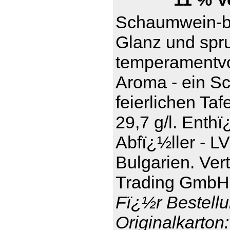
Schaumwein-be
Glanz und spru
temperamentvol
Aroma - ein S
feierlichen Taf
29,7 g/l. Enthï
Abfï¿½ller - L
Bulgarien. Ver
Trading GmbH,
Fï¿½r Bestellu
Originalkarton: