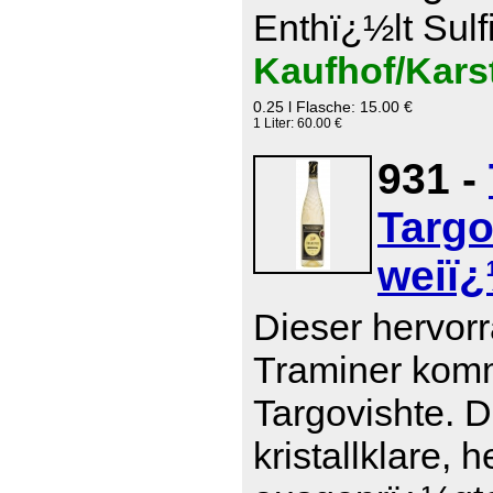
Enthï¿½lt Sulf
Kaufhof/Kars
0.25 l Flasche: 15.00 €
1 Liter: 60.00 €
931 -
Targo
weiï¿
Dieser hervor
Traminer komm
Targovishte. D
kristallklare, 