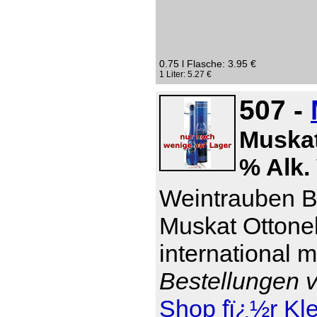
0.75 l Flasche: 3.95 €
1 Liter: 5.27 €
507 -
Muskat
% Alk. 
Weintrauben Br
Muskat Ottonel
international 
Bestellungen v
Shop fï¿½r Kl