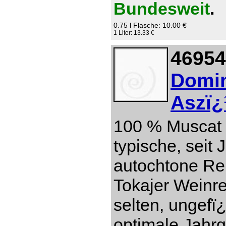
Bundesweit
.
0.75 l Flasche: 10.00 €
1 Liter: 13.33 €
46954
Domin
Aszï¿
100 % Muscat 
typische, seit
autochtone Re
Tokajer Weinre
selten, ungefï
optimale Jahr