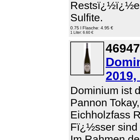
Restsï¿½ï¿½e 0
Sulfite.
0.75 l Flasche: 4.95 €
1 Liter: 6.60 €
46947
Domin
2019,
Dominium ist d
Pannon Tokay,
Eichholzfass R
Fï¿½sser sind 
Im Rahmen der