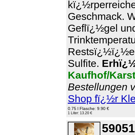
kï¿½rperreich
Geschmack. Wi
Geflï¿½gel und
Trinktemperatu
Restsï¿½ï¿½e 7
Sulfite.
Erhï¿½l
Kaufhof/Kars
Bestellungen v
Shop fï¿½r Kl
0.75 l Flasche: 9.90 €
1 Liter: 13.20 €
59051