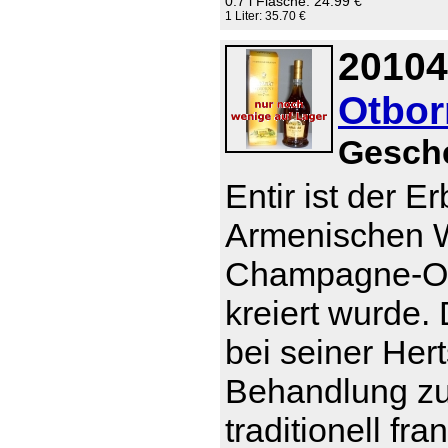
0.7 l Flasche: 24.99 €
1 Liter: 35.70 €
20104
Otborn
Gesch
Entir ist der E
Armenischen W
Champagne-Otb
kreiert wurde
bei seiner Her
Behandlung zu t
traditionell f