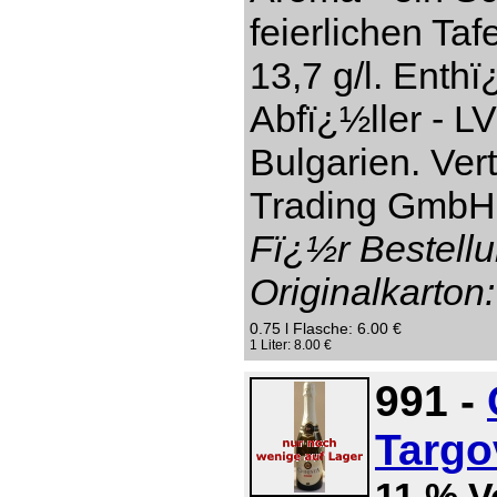
feierlichen Taf
13,7 g/l. Enthï
Abfï¿½ller - L
Bulgarien. Ver
Trading GmbH,
Fï¿½r Bestellu
Originalkarton:
0.75 l Flasche: 6.00 €
1 Liter: 8.00 €
991 -
Targo
11 % V