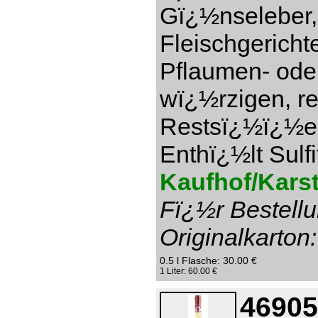
Gï¿½nseleber,
Fleischgericht
Pflaumen- ode
wï¿½rzigen, re
Restsï¿½ï¿½e 1
Enthï¿½lt Sulfi
Kaufhof/Karst
Fï¿½r Bestellu
Originalkarton:
0.5 l Flasche: 30.00 €
1 Liter: 60.00 €
46905