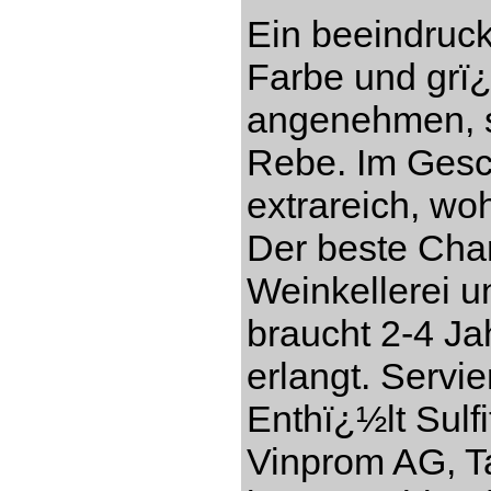
Ein beeindruc
Farbe und grï
angenehmen, s
Rebe. Im Gesch
extrareich, w
Der beste Cha
Weinkellerei 
braucht 2-4 Ja
erlangt. Servi
Enthï¿½lt Sulf
Vinprom AG, Ta