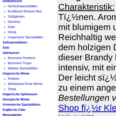
Delikatessen
Charakteristik:
Gemüsespezialitäten
Konfitüren/ Elixiere/ Mus
Tï¿½nen. Arom
Süßigkeiten
Gewürze
mit blumigem 
Käse
Honig
Reichhaltig we
Ungarische Spezialitäten
Saftspezialitäten
dem holzigen D
Sekt
Spirituosen
dieser Brandy 
Brennerei Peshtera
Brennerei Trojan
intensiv, mit e
Weitere Spezialitäten
Ungarische Weine
Der leicht sï¿
Rotwein
Weißweine/ Rosé Weine
zu einem ange
Tokaji
Ungarische Spirituosen
Bestellungen v
Georgische Weine
Armenische Spezialitäten
Shop fï¿½r Kl
Englische Cider
Weinzubehör