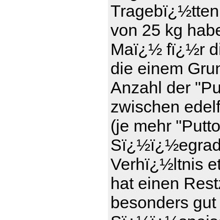
Tragebï¿½tten
von 25 kg haben
Maï¿½ fï¿½r d
die einem Gru
Anzahl der "Pu
zwischen edel
(je mehr "Putt
Sï¿½ï¿½egrad)
Verhï¿½ltnis e
hat einen Rest
besonders gut