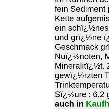
fein Sediment 
Kette aufgemi
ein schï¿½nes
und grï¿½ne ï¿
Geschmack grï
Nuï¿½noten, Ma
Mineralitï¿½t.
gewï¿½rzten T
Trinktemperatu
Sï¿½ure : 6,2 g
auch in
Kaufh