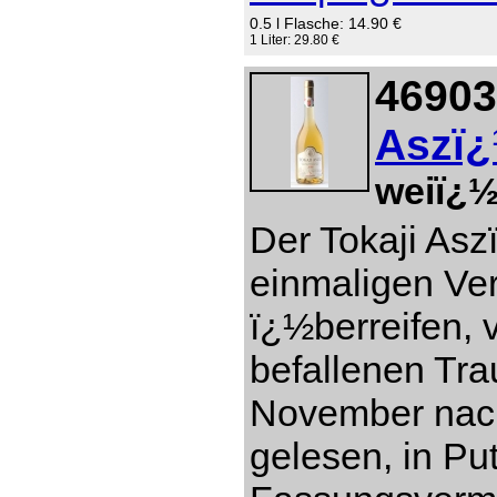
0.5 l Flasche: 14.90 €
1 Liter: 29.80 €
46903
Aszï¿
weiï¿½
Der Tokaji Asz
einmaligen Ver
ï¿½berreifen, 
befallenen Tr
November nach
gelesen, in Pu