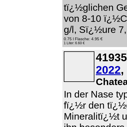
tï¿½glichen Ge
von 8-10 ï¿½C
g/l, Sï¿½ure 7,
0.75 l Flasche: 4.95 €
1 Liter: 6.60 €
41935
2022
,
Chate
In der Nase ty
fï¿½r den tï¿
Mineralitï¿½t 