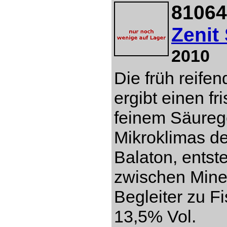
81064
Zenit
2010
Die früh reife
ergibt einen fr
feinem Säureg
Mikroklimas d
Balaton, entst
zwischen Miner
Begleiter zu Fi
13,5% Vol.