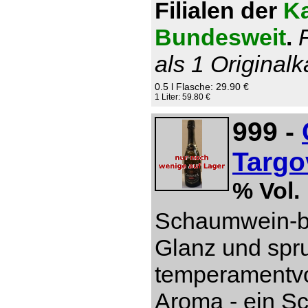
Filialen der
Ka
Bundesweit
.
als 1 Originalk
0.5 l Flasche: 29.90 €
1 Liter: 59.80 €
999 -
Targo
% Vol.
Schaumwein-be
Glanz und spru
temperamentvol
Aroma - ein S