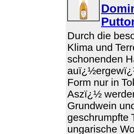
Domin
Putto
Durch die bes
Klima und Terr
schonenden Ha
auï¿½ergewï¿½
Form nur in To
Aszï¿½ werde
Grundwein und 
geschrumpfte T
ungarische Wor