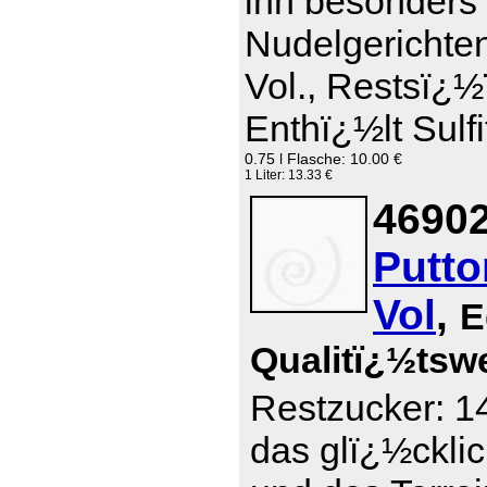
ihn besonders 
Nudelgerichte
Vol., Restsï¿½
Enthï¿½lt Sulfi
0.75 l Flasche: 10.00 €
1 Liter: 13.33 €
46902
Putto
Vol
,
E
Qualitï¿½tsw
Restzucker: 14
das glï¿½ckli