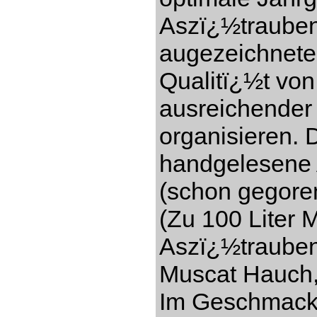
Aszï¿½trauben
augezeichnete
Qualitï¿½t vo
ausreichender
organisieren. 
handgelesene 
(schon gegore
(Zu 100 Liter 
Aszï¿½trauben)
Muscat Hauch,
Im Geschmack s