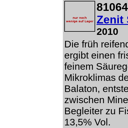
81064
Zenit
2010
Die früh reife
ergibt einen fr
feinem Säureg
Mikroklimas d
Balaton, entst
zwischen Miner
Begleiter zu Fi
13,5% Vol.