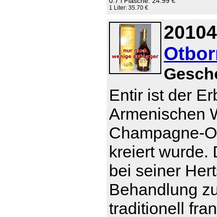
0.7 l Flasche: 24.99 €
1 Liter: 35.70 €
20104
Otborn
Gesch
Entir ist der E
Armenischen W
Champagne-Otb
kreiert wurde
bei seiner Her
Behandlung zu t
traditionell f