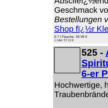
Absclieï¿½end 
Geschmack von
Bestellungen v
Shop fï¿½r Kl
0.7 l Flasche: 39.99 €
1 Liter: 57.13 €
525 -
Spiri
6-er 
Hochwertige, 
Traubenbränd