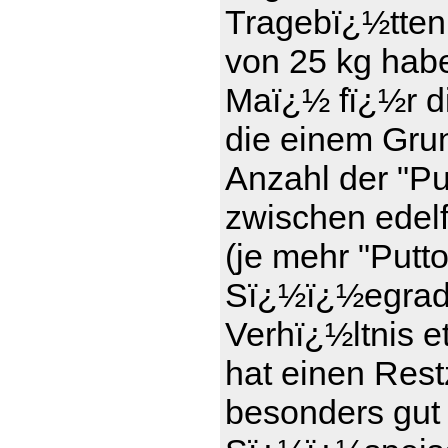
Tragebï¿½tten
von 25 kg haben
Maï¿½ fï¿½r d
die einem Gru
Anzahl der "Pu
zwischen edel
(je mehr "Putt
Sï¿½ï¿½egrad)
Verhï¿½ltnis e
hat einen Rest
besonders gut