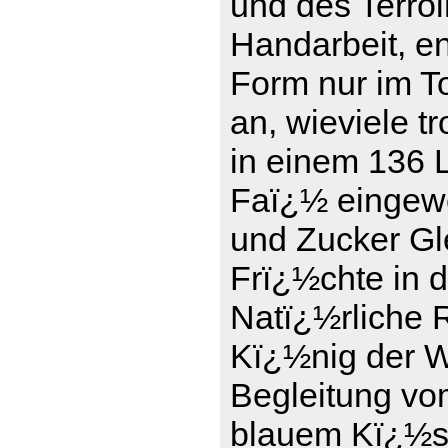
und des Terro
Handarbeit, en
Form nur im To
an, wieviele t
in einem 136 L
Faï¿½ eingewe
und Zucker Gle
Frï¿½chte in 
Natï¿½rliche 
Kï¿½nig der We
Begleitung vo
blauem Kï¿½se