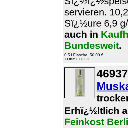
Sï¿½ï¿½speise
servieren. 10,
Sï¿½ure 6,9 g/l
auch in
Kaufh
Bundesweit
.
0.5 l Flasche: 50.00 €
1 Liter: 100.00 €
46937
Muska
trocke
Erhï¿½ltlich 
Feinkost Berl