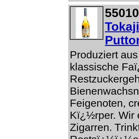
55010
Tokaj
Putto
Produziert aus
klassische Faï
Restzuckergeh
Bienenwachsn
Feigenoten, c
Kï¿½rper. Wir 
Zigarren. Trin