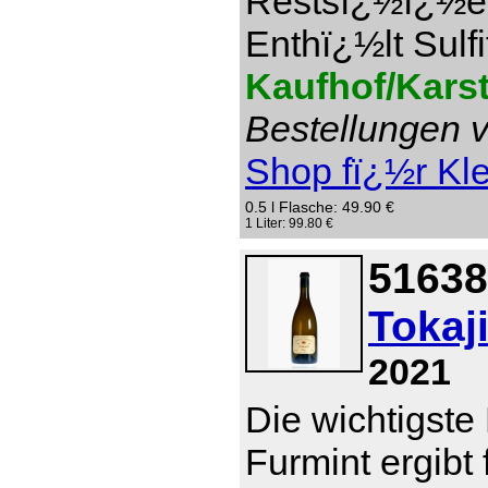
Restsï¿½ï¿½e 1
Enthï¿½lt Sulfi
Kaufhof/Kars
Bestellungen v
Shop fï¿½r Kl
0.5 l Flasche: 49.90 €
1 Liter: 99.80 €
51638
Tokaj
2021
Die wichtigste
Furmint ergibt 