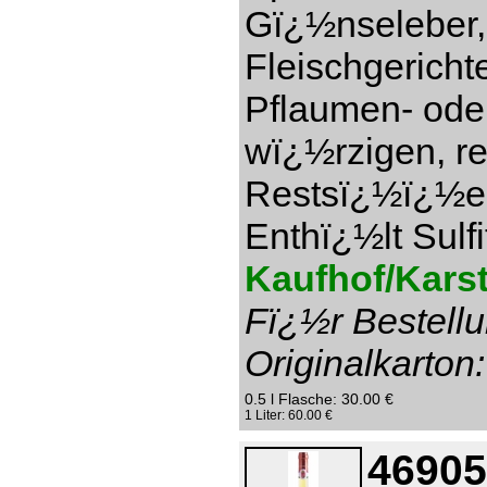
Gï¿½nseleber,
Fleischgericht
Pflaumen- ode
wï¿½rzigen, re
Restsï¿½ï¿½e 1
Enthï¿½lt Sulfi
Kaufhof/Karst
Fï¿½r Bestellu
Originalkarton:
0.5 l Flasche: 30.00 €
1 Liter: 60.00 €
46905