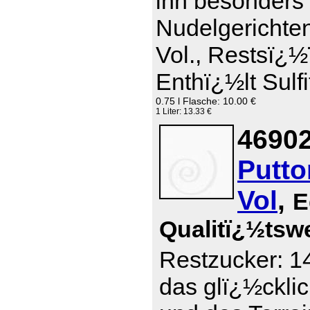
ihn besonders 
Nudelgerichte
Vol., Restsï¿½
Enthï¿½lt Sulfi
0.75 l Flasche: 10.00 €
1 Liter: 13.33 €
46902
Putto
Vol
,
E
Qualitï¿½tsw
Restzucker: 14
das glï¿½ckli