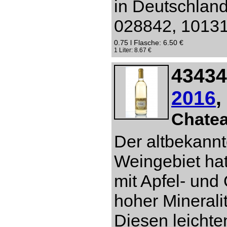
in Deutschlan
028842, 10131 
0.75 l Flasche: 6.50 €
1 Liter: 8.67 €
43434
2016
,
Chate
Der altbekannt
Weingebiet hat
mit Apfel- un
hoher Mineral
Diesen leichte