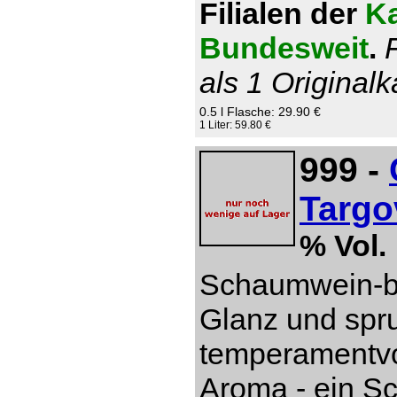
Filialen der
Ka
Bundesweit
.
als 1 Originalk
0.5 l Flasche: 29.90 €
1 Liter: 59.80 €
999 -
Targo
% Vol.
Schaumwein-be
Glanz und spru
temperamentvol
Aroma - ein S