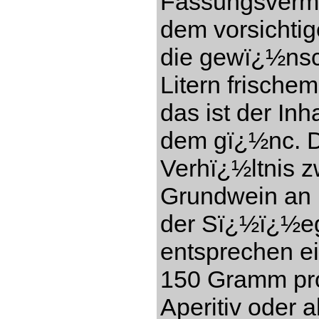
Fassungsverm
dem vorsichti
die gewï¿½nsc
Litern frisch
das ist der In
dem gï¿½nc. Di
Verhï¿½ltnis 
Grundwein an (
der Sï¿½ï¿½eg
entsprechen e
150 Gramm pro 
Aperitiv oder a