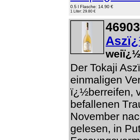
0.5 l Flasche: 14.90 €
1 Liter: 29.80 €
46903
Aszï¿
weiï¿½
Der Tokaji Asz
einmaligen Ver
ï¿½berreifen, 
befallenen Tr
November nach
gelesen, in Pu