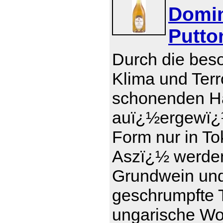
Domin
Putto
Durch die bes
Klima und Terr
schonenden Ha
auï¿½ergewï¿½
Form nur in To
Aszï¿½ werde
Grundwein und 
geschrumpfte T
ungarische Wor