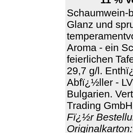
Schaumwein-be
Glanz und spru
temperamentvol
Aroma - ein S
feierlichen Taf
29,7 g/l. Enthï
Abfï¿½ller - L
Bulgarien. Ver
Trading GmbH,
Fï¿½r Bestellu
Originalkarton: