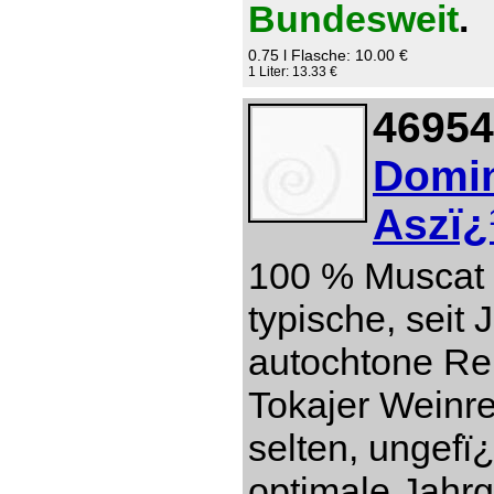
Bundesweit
.
0.75 l Flasche: 10.00 €
1 Liter: 13.33 €
46954
Domin
Aszï¿
100 % Muscat 
typische, seit
autochtone Re
Tokajer Weinre
selten, ungefï
optimale Jahr