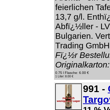
feierlichen Taf
13,7 g/l. Enthï
Abfï¿½ller - L
Bulgarien. Ver
Trading GmbH,
Fï¿½r Bestellu
Originalkarton:
0.75 l Flasche: 6.00 €
1 Liter: 8.00 €
991 -
Targo
11 % V