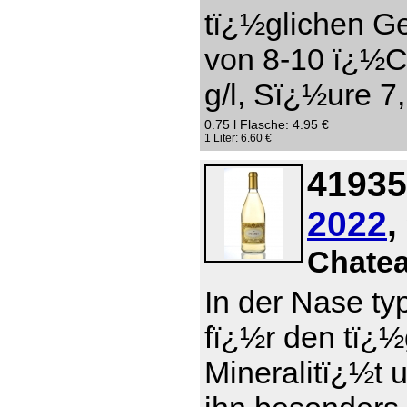
tï¿½glichen Ge
von 8-10 ï¿½C
g/l, Sï¿½ure 7,
0.75 l Flasche: 4.95 €
1 Liter: 6.60 €
41935
2022
,
Chate
In der Nase ty
fï¿½r den tï¿
Mineralitï¿½t 