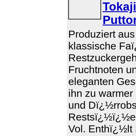
Tokaj
Putto
Produziert aus
klassische Faï
Restzuckergeha
Fruchtnoten u
eleganten Ges
ihn zu warmer
und Dï¿½rrobs
Restsï¿½ï¿½e 1
Vol. Enthï¿½lt 