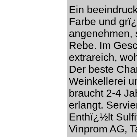
Ein beeindruc
Farbe und grï
angenehmen, s
Rebe. Im Gesch
extrareich, w
Der beste Cha
Weinkellerei 
braucht 2-4 Ja
erlangt. Servi
Enthï¿½lt Sulf
Vinprom AG, Ta