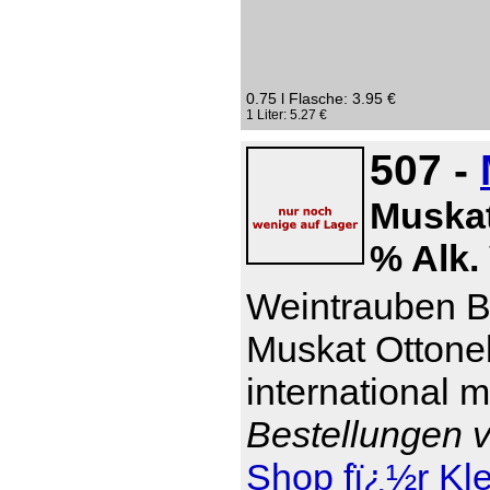
0.75 l Flasche: 3.95 €
1 Liter: 5.27 €
507 -
Muskat
% Alk. 
Weintrauben Br
Muskat Ottonel
international 
Bestellungen v
Shop fï¿½r Kl