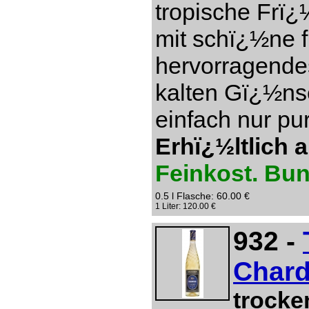
tropische Frï¿
mit schï¿½ne f
hervorragendes
kalten Gï¿½ns
einfach nur pu
Erhï¿½ltlich 
Feinkost. Bu
0.5 l Flasche: 60.00 €
1 Liter: 120.00 €
932 -
Chard
trocke