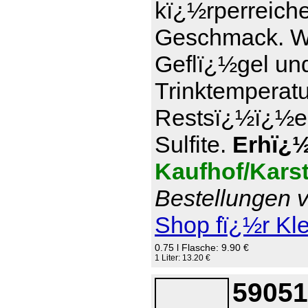
kï¿½rperreich
Geschmack. Wi
Geflï¿½gel und
Trinktemperatu
Restsï¿½ï¿½e 7
Sulfite.
Erhï¿½l
Kaufhof/Kars
Bestellungen v
Shop fï¿½r Kl
0.75 l Flasche: 9.90 €
1 Liter: 13.20 €
59051