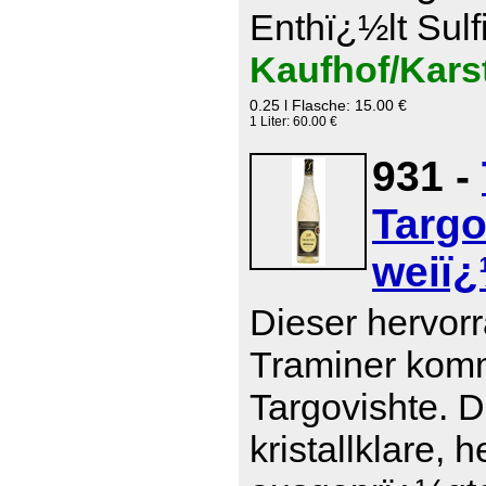
Enthï¿½lt Sulf
Kaufhof/Kars
0.25 l Flasche: 15.00 €
1 Liter: 60.00 €
931 -
Targo
weiï¿
Dieser hervor
Traminer komm
Targovishte. D
kristallklare, 