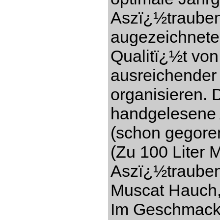
Aszï¿½trauben
augezeichnete
Qualitï¿½t vo
ausreichender
organisieren. 
handgelesene 
(schon gegore
(Zu 100 Liter 
Aszï¿½trauben)
Muscat Hauch,
Im Geschmack s