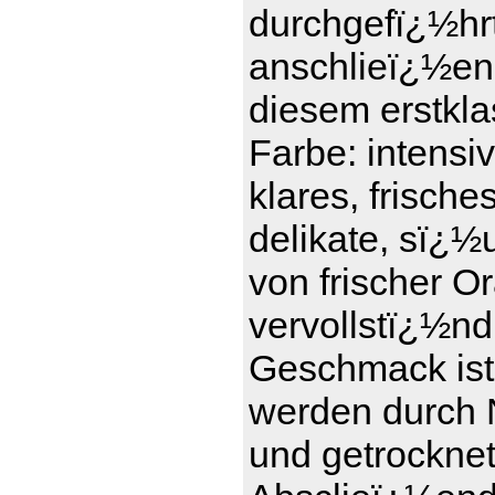
durchgefï¿½hrt 
anschlieï¿½en
diesem erstkl
Farbe: intensi
klares, frisch
delikate, sï¿½
von frischer 
vervollstï¿½nd
Geschmack ist 
werden durch 
und getrockne