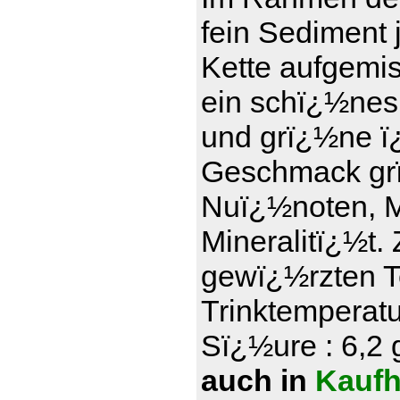
fein Sediment 
Kette aufgemi
ein schï¿½nes
und grï¿½ne ï¿
Geschmack grï
Nuï¿½noten, Ma
Mineralitï¿½t.
gewï¿½rzten T
Trinktemperatu
Sï¿½ure : 6,2 g
auch in
Kaufh