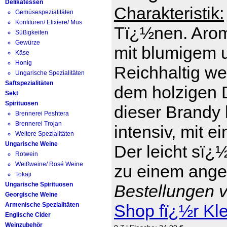
Delikatessen
Charakteristik:
Gemüsespezialitäten
Konfitüren/ Elixiere/ Mus
Tï¿½nen. Arom
Süßigkeiten
Gewürze
mit blumigem 
Käse
Honig
Reichhaltig we
Ungarische Spezialitäten
Saftspezialitäten
dem holzigen D
Sekt
Spirituosen
dieser Brandy 
Brennerei Peshtera
Brennerei Trojan
intensiv, mit e
Weitere Spezialitäten
Ungarische Weine
Der leicht sï¿
Rotwein
Weißweine/ Rosé Weine
zu einem ange
Tokaji
Ungarische Spirituosen
Bestellungen v
Georgische Weine
Armenische Spezialitäten
Shop fï¿½r Kl
Englische Cider
Weinzubehör