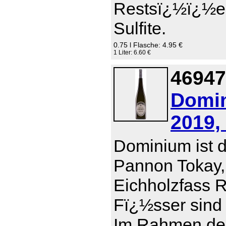
Restsï¿½ï¿½e 0
Sulfite.
0.75 l Flasche: 4.95 €
1 Liter: 6.60 €
46947
Domin
2019,
Dominium ist d
Pannon Tokay,
Eichholzfass R
Fï¿½sser sind 
Im Rahmen der