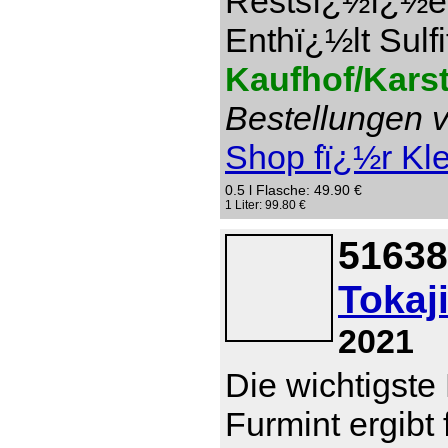
Restsï¿½ï¿½e 1
Enthï¿½lt Sulfi
Kaufhof/Kars
Bestellungen v
Shop fï¿½r Kl
0.5 l Flasche: 49.90 €
1 Liter: 99.80 €
51638
Tokaj
2021
Die wichtigste
Furmint ergibt 