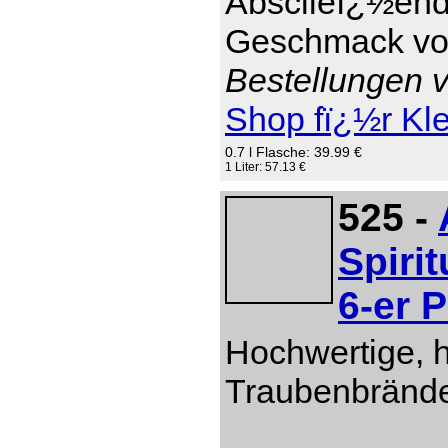
Absclieï¿½end 
Geschmack von
Bestellungen v
Shop fï¿½r Kl
0.7 l Flasche: 39.99 €
1 Liter: 57.13 €
525 -
Spiri
6-er 
Hochwertige, 
Traubenbränd