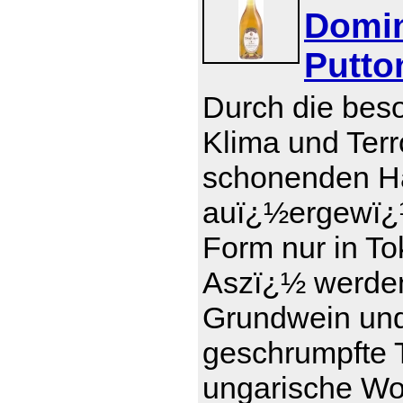
Domin
Putto
Durch die bes
Klima und Terr
schonenden Ha
auï¿½ergewï¿½
Form nur in To
Aszï¿½ werde
Grundwein und 
geschrumpfte T
ungarische Wor