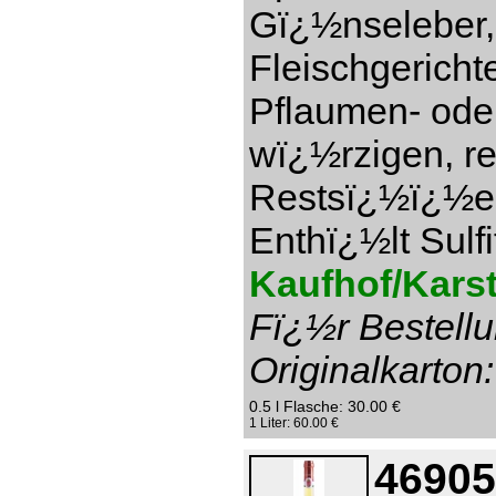
Gï¿½nseleber,
Fleischgericht
Pflaumen- ode
wï¿½rzigen, re
Restsï¿½ï¿½e 1
Enthï¿½lt Sulfi
Kaufhof/Karst
Fï¿½r Bestellu
Originalkarton:
0.5 l Flasche: 30.00 €
1 Liter: 60.00 €
46905