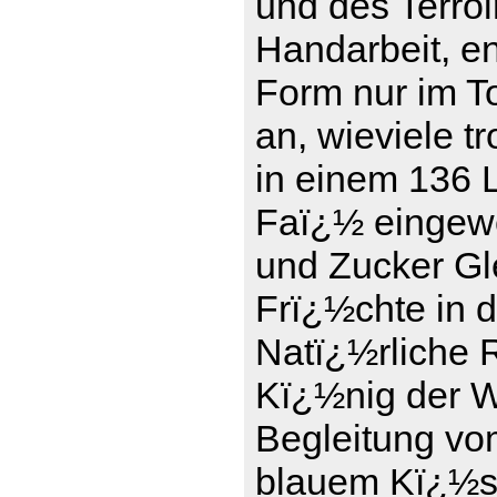
und des Terro
Handarbeit, en
Form nur im To
an, wieviele t
in einem 136 L
Faï¿½ eingewe
und Zucker Gle
Frï¿½chte in 
Natï¿½rliche 
Kï¿½nig der We
Begleitung vo
blauem Kï¿½se