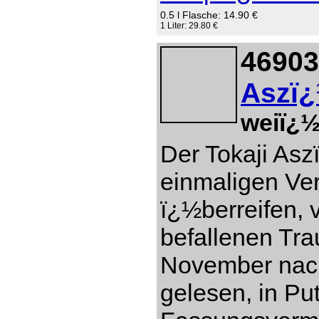
0.5 l Flasche: 14.90 €
1 Liter: 29.80 €
46903
Aszï¿
weiï¿½
Der Tokaji Asz
einmaligen Ver
ï¿½berreifen, 
befallenen Tr
November nach
gelesen, in Pu