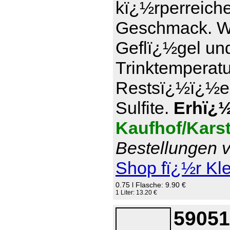
kï¿½rperreich
Geschmack. Wi
Geflï¿½gel und
Trinktemperatu
Restsï¿½ï¿½e 7
Sulfite.
Erhï¿½l
Kaufhof/Kars
Bestellungen v
Shop fï¿½r Kl
0.75 l Flasche: 9.90 €
1 Liter: 13.20 €
59051