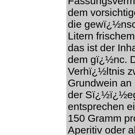
Fassungsverm
dem vorsichti
die gewï¿½nsc
Litern frisch
das ist der In
dem gï¿½nc. Di
Verhï¿½ltnis 
Grundwein an (
der Sï¿½ï¿½eg
entsprechen e
150 Gramm pro 
Aperitiv oder a