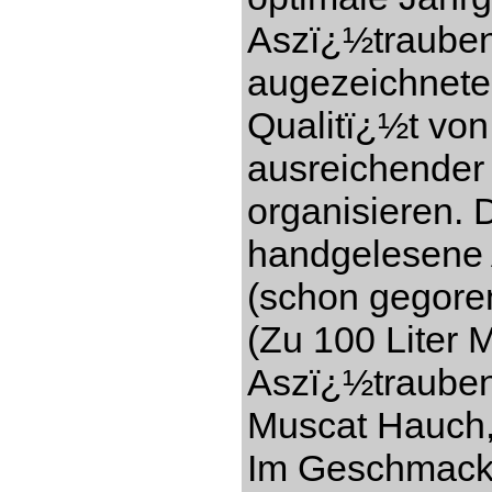
Aszï¿½trauben
augezeichnete
Qualitï¿½t vo
ausreichender
organisieren. 
handgelesene 
(schon gegore
(Zu 100 Liter 
Aszï¿½trauben)
Muscat Hauch,
Im Geschmack s