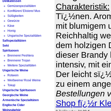
Delikatessen
Charakteristik:
Gemüsespezialitäten
Konfitüren/ Elixiere/ Mus
Tï¿½nen. Arom
Süßigkeiten
Gewürze
mit blumigem 
Käse
Honig
Reichhaltig we
Ungarische Spezialitäten
Saftspezialitäten
dem holzigen D
Sekt
Spirituosen
dieser Brandy 
Brennerei Peshtera
Brennerei Trojan
intensiv, mit e
Weitere Spezialitäten
Ungarische Weine
Der leicht sï¿
Rotwein
Weißweine/ Rosé Weine
zu einem ange
Tokaji
Ungarische Spirituosen
Bestellungen v
Georgische Weine
Armenische Spezialitäten
Shop fï¿½r Kl
Englische Cider
Weinzubehör