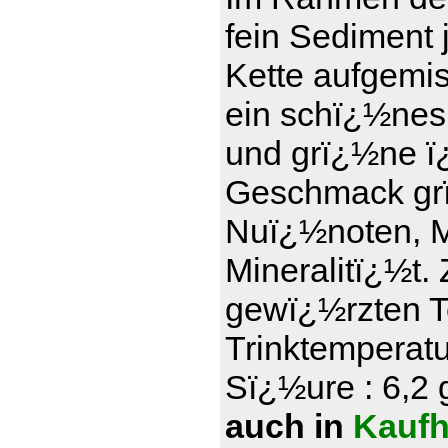
fein Sediment 
Kette aufgemi
ein schï¿½nes
und grï¿½ne ï¿
Geschmack grï
Nuï¿½noten, Ma
Mineralitï¿½t.
gewï¿½rzten T
Trinktemperatu
Sï¿½ure : 6,2 g
auch in
Kaufh