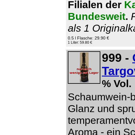
Filialen der
Ka
Bundesweit
.
als 1 Originalk
0.5 l Flasche: 29.90 €
1 Liter: 59.80 €
999 -
Targo
% Vol.
Schaumwein-be
Glanz und spru
temperamentvol
Aroma - ein S