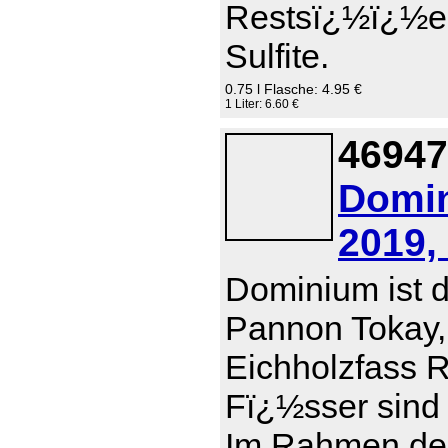
Restsï¿½ï¿½e 0
Sulfite.
0.75 l Flasche: 4.95 €
1 Liter: 6.60 €
46947
Domin
2019,
Dominium ist d
Pannon Tokay,
Eichholzfass R
Fï¿½sser sind 
Im Rahmen der