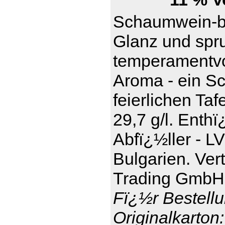
Schaumwein-be
Glanz und spru
temperamentvol
Aroma - ein S
feierlichen Taf
29,7 g/l. Enthï
Abfï¿½ller - L
Bulgarien. Ver
Trading GmbH,
Fï¿½r Bestellu
Originalkarton: