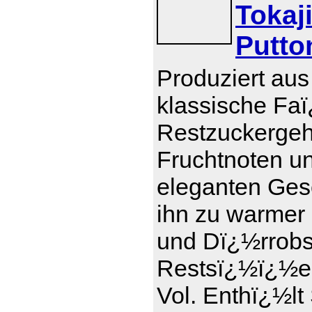
Tokaj
Putto
Produziert aus
klassische Faï
Restzuckergeha
Fruchtnoten u
eleganten Ges
ihn zu warmer
und Dï¿½rrobs
Restsï¿½ï¿½e 1
Vol. Enthï¿½lt 