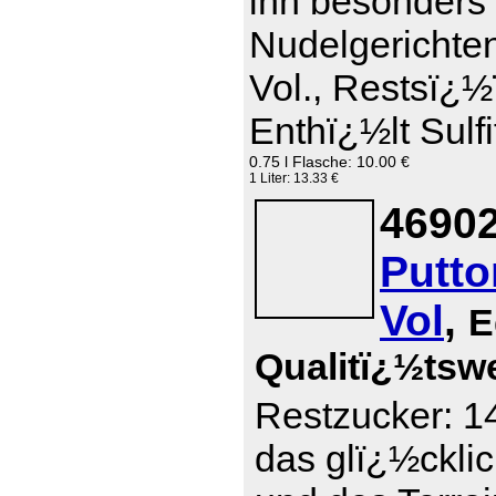
ihn besonders 
Nudelgerichte
Vol., Restsï¿½
Enthï¿½lt Sulfi
0.75 l Flasche: 10.00 €
1 Liter: 13.33 €
46902
Putto
Vol
,
E
Qualitï¿½tsw
Restzucker: 14
das glï¿½ckli