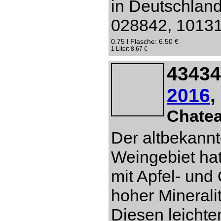
in Deutschlan
028842, 10131 
0.75 l Flasche: 6.50 €
1 Liter: 8.67 €
43434
2016
,
Chate
Der altbekannt
Weingebiet hat
mit Apfel- un
hoher Mineral
Diesen leichte