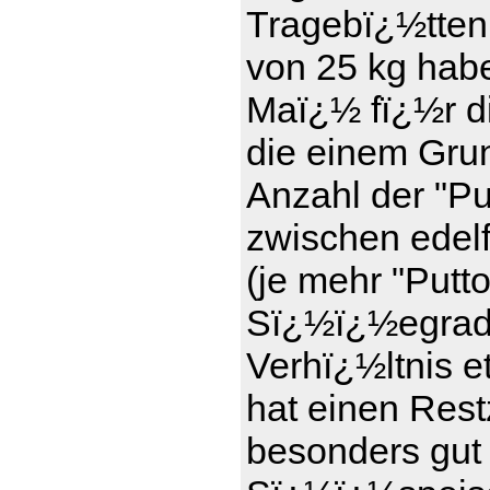
Tragebï¿½tten
von 25 kg haben
Maï¿½ fï¿½r d
die einem Gru
Anzahl der "Pu
zwischen edel
(je mehr "Putt
Sï¿½ï¿½egrad)
Verhï¿½ltnis e
hat einen Rest
besonders gut