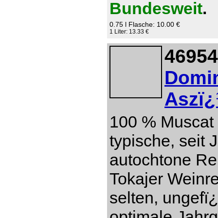
Bundesweit
.
0.75 l Flasche: 10.00 €
1 Liter: 13.33 €
46954
Domin
Aszï¿
100 % Muscat 
typische, seit
autochtone Re
Tokajer Weinre
selten, ungefï
optimale Jahr