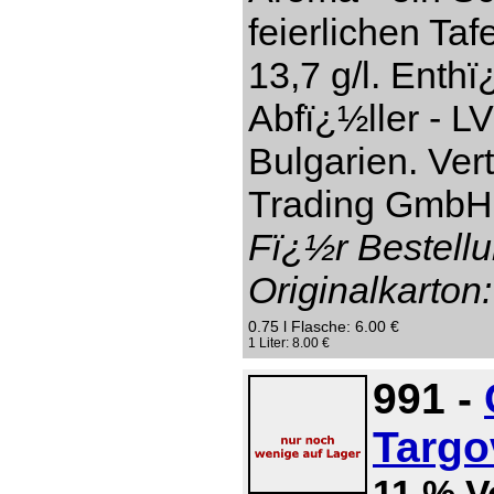
feierlichen Taf
13,7 g/l. Enthï
Abfï¿½ller - L
Bulgarien. Ver
Trading GmbH,
Fï¿½r Bestellu
Originalkarton:
0.75 l Flasche: 6.00 €
1 Liter: 8.00 €
991 -
Targo
11 % V