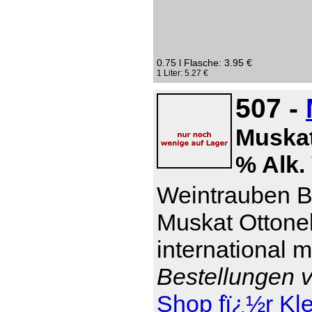
0.75 l Flasche: 3.95 €
1 Liter: 5.27 €
507 -
Muskat
% Alk. 
Weintrauben Br
Muskat Ottonel
international 
Bestellungen v
Shop fï¿½r Kl