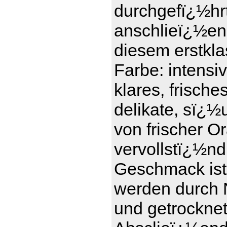
durchgefï¿½hrt 
anschlieï¿½en
diesem erstkl
Farbe: intensi
klares, frisch
delikate, sï¿½
von frischer 
vervollstï¿½nd
Geschmack ist 
werden durch 
und getrockne