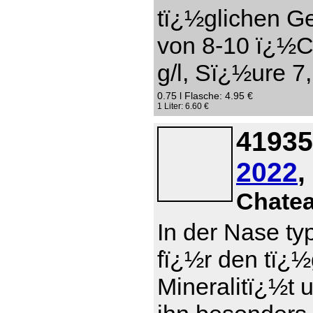
tï¿½glichen Ge
von 8-10 ï¿½C
g/l, Sï¿½ure 7,
0.75 l Flasche: 4.95 €
1 Liter: 6.60 €
41935
2022
,
Chate
In der Nase ty
fï¿½r den tï¿
Mineralitï¿½t 