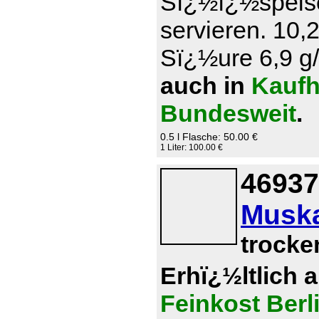
Sï¿½ï¿½speise
servieren. 10,
Sï¿½ure 6,9 g/l
auch in
Kaufh
Bundesweit
.
0.5 l Flasche: 50.00 €
1 Liter: 100.00 €
46937
Muska
trocke
Erhï¿½ltlich 
Feinkost Berl