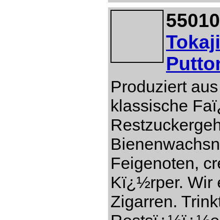
55010
Tokaj
Putto
Produziert aus
klassische Faï
Restzuckergeh
Bienenwachsn
Feigenoten, c
Kï¿½rper. Wir 
Zigarren. Trin