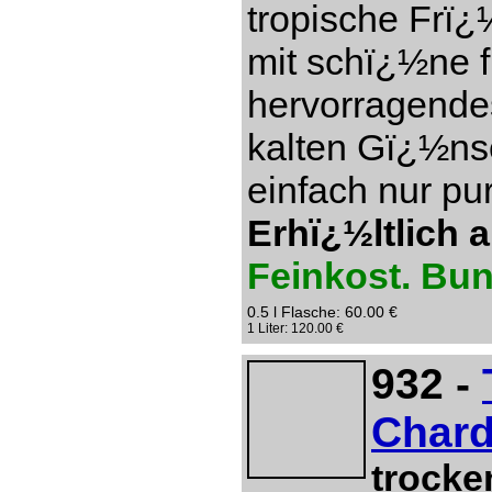
tropische Frï¿
mit schï¿½ne f
hervorragendes
kalten Gï¿½ns
einfach nur pu
Erhï¿½ltlich 
Feinkost. Bu
0.5 l Flasche: 60.00 €
1 Liter: 120.00 €
932 -
Chard
trocke