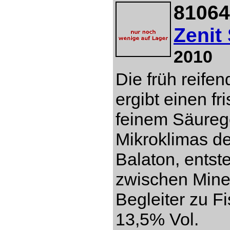
81064
Zenit
2010
Die früh reife
ergibt einen fr
feinem Säureg
Mikroklimas d
Balaton, entst
zwischen Miner
Begleiter zu Fi
13,5% Vol.