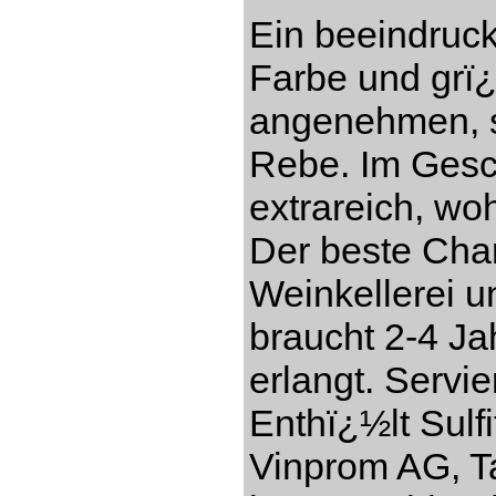
Ein beeindruc
Farbe und grï
angenehmen, s
Rebe. Im Gesch
extrareich, w
Der beste Cha
Weinkellerei 
braucht 2-4 Ja
erlangt. Servi
Enthï¿½lt Sulf
Vinprom AG, Ta