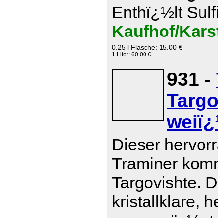
Enthï¿½lt Sulf
Kaufhof/Kars
0.25 l Flasche: 15.00 €
1 Liter: 60.00 €
931 -
Targo
weiï¿
Dieser hervor
Traminer komm
Targovishte. D
kristallklare, 