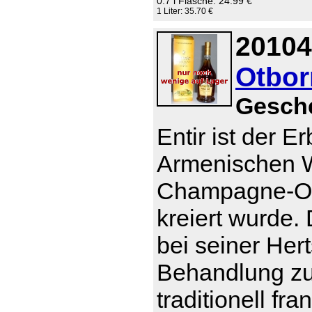
0.7 l Flasche: 24.99 €
1 Liter: 35.70 €
20104
Otborn
Gesch
Entir ist der E
Armenischen W
Champagne-Otb
kreiert wurde
bei seiner Her
Behandlung zu t
traditionell f