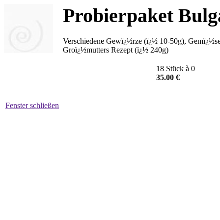
Probierpaket Bulg
Verschiedene Gewï¿½rze (ï¿½ 10-50g), Gemï¿½seb
Groï¿½mutters Rezept (ï¿½ 240g)
18 Stück à 0
35.00 €
Fenster schließen