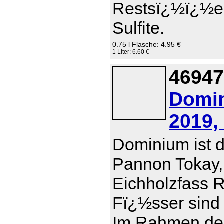
Restsï¿½ï¿½e 0
Sulfite.
0.75 l Flasche: 4.95 €
1 Liter: 6.60 €
46947
Domin
2019,
Dominium ist d
Pannon Tokay,
Eichholzfass R
Fï¿½sser sind 
Im Rahmen der