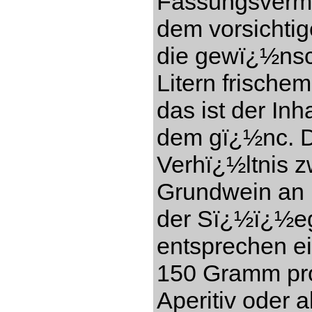
Fassungsverm
dem vorsichti
die gewï¿½nsc
Litern frisch
das ist der In
dem gï¿½nc. Di
Verhï¿½ltnis 
Grundwein an (
der Sï¿½ï¿½eg
entsprechen e
150 Gramm pro 
Aperitiv oder a