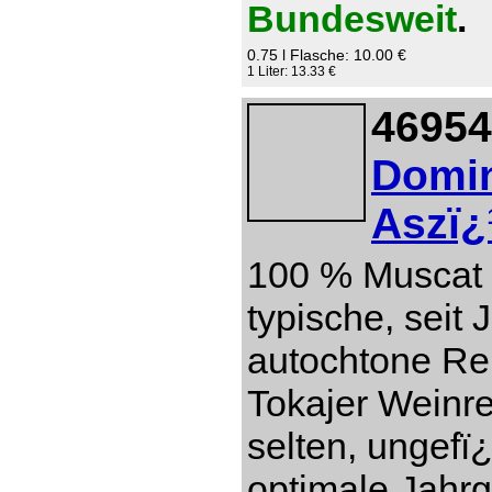
Bundesweit
.
0.75 l Flasche: 10.00 €
1 Liter: 13.33 €
46954
Domin
Aszï¿
100 % Muscat 
typische, seit
autochtone Re
Tokajer Weinre
selten, ungefï
optimale Jahr