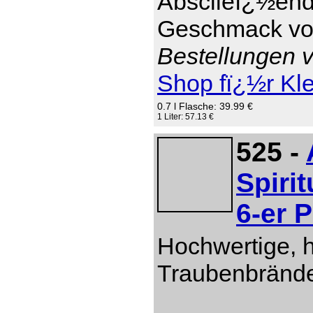
Absclieï¿½end 
Geschmack von
Bestellungen v
Shop fï¿½r Kl
0.7 l Flasche: 39.99 €
1 Liter: 57.13 €
525 -
Spiri
6-er 
Hochwertige, 
Traubenbränd