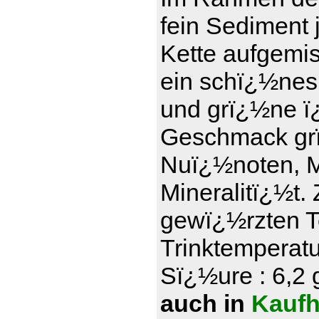
fein Sediment 
Kette aufgemi
ein schï¿½nes
und grï¿½ne ï¿
Geschmack grï
Nuï¿½noten, Ma
Mineralitï¿½t.
gewï¿½rzten T
Trinktemperatu
Sï¿½ure : 6,2 g
auch in
Kaufh