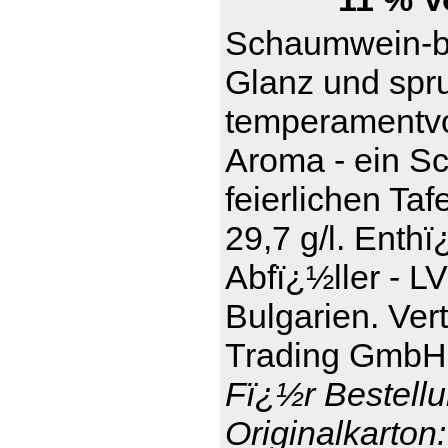
Schaumwein-be
Glanz und spru
temperamentvol
Aroma - ein S
feierlichen Taf
29,7 g/l. Enthï
Abfï¿½ller - L
Bulgarien. Ver
Trading GmbH,
Fï¿½r Bestellu
Originalkarton: