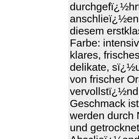
durchgefï¿½hrt 
anschlieï¿½en
diesem erstkl
Farbe: intensi
klares, frisch
delikate, sï¿½
von frischer 
vervollstï¿½nd
Geschmack ist 
werden durch 
und getrockne