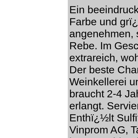
Ein beeindruc
Farbe und grï
angenehmen, s
Rebe. Im Gesch
extrareich, w
Der beste Cha
Weinkellerei 
braucht 2-4 Ja
erlangt. Servi
Enthï¿½lt Sulf
Vinprom AG, Ta