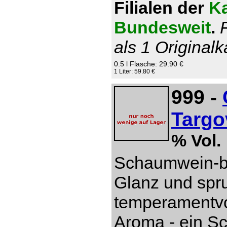
Filialen der
Ka
Bundesweit
.
als 1 Originalk
0.5 l Flasche: 29.90 €
1 Liter: 59.80 €
999 -
Targo
% Vol.
Schaumwein-be
Glanz und spru
temperamentvol
Aroma - ein S