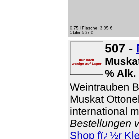
0.75 l Flasche: 3.95 €
1 Liter: 5.27 €
507 -
Muskat
% Alk. 
Weintrauben Br
Muskat Ottonel
international 
Bestellungen v
Shop fï¿½r Kl