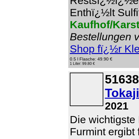
Restsï¿½ï¿½e 1
Enthï¿½lt Sulfi
Kaufhof/Kars
Bestellungen v
Shop fï¿½r Kl
0.5 l Flasche: 49.90 €
1 Liter: 99.80 €
51638
Tokaj
2021
Die wichtigste
Furmint ergibt 