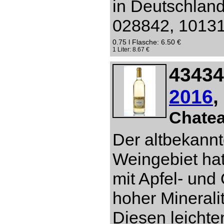
in Deutschlan
028842, 10131 
0.75 l Flasche: 6.50 €
1 Liter: 8.67 €
43434
2016
,
Chate
Der altbekannt
Weingebiet hat
mit Apfel- un
hoher Mineral
Diesen leichte