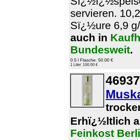
Sï¿½ï¿½speise
servieren. 10,
Sï¿½ure 6,9 g/l
auch in
Kaufh
Bundesweit
.
0.5 l Flasche: 50.00 €
1 Liter: 100.00 €
46937
Muska
trocke
Erhï¿½ltlich 
Feinkost Berl