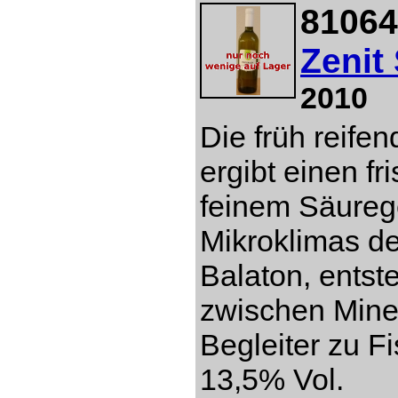
81064
Zenit
2010
Die früh reife
ergibt einen fr
feinem Säureg
Mikroklimas d
Balaton, entst
zwischen Miner
Begleiter zu Fi
13,5% Vol.