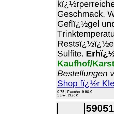
kï¿½rperreich
Geschmack. Wi
Geflï¿½gel und
Trinktemperatu
Restsï¿½ï¿½e 7
Sulfite.
Erhï¿½l
Kaufhof/Kars
Bestellungen v
Shop fï¿½r Kl
0.75 l Flasche: 9.90 €
1 Liter: 13.20 €
59051