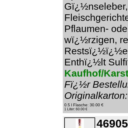
Gï¿½nseleber,
Fleischgericht
Pflaumen- ode
wï¿½rzigen, re
Restsï¿½ï¿½e 1
Enthï¿½lt Sulfi
Kaufhof/Karst
Fï¿½r Bestellu
Originalkarton:
0.5 l Flasche: 30.00 €
1 Liter: 60.00 €
46905