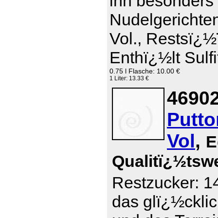
ihn besonders 
Nudelgerichte
Vol., Restsï¿½
Enthï¿½lt Sulfi
0.75 l Flasche: 10.00 €
1 Liter: 13.33 €
46902
Putto
Vol
,
E
Qualitï¿½tsw
Restzucker: 14
das glï¿½ckli