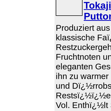
Tokaj
Putto
Produziert aus
klassische Faï
Restzuckergeha
Fruchtnoten u
eleganten Ges
ihn zu warmer
und Dï¿½rrobs
Restsï¿½ï¿½e 1
Vol. Enthï¿½lt 