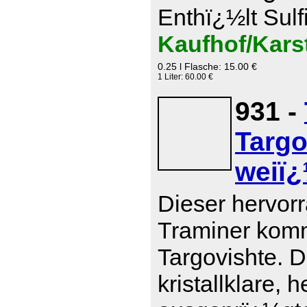
Enthï¿½lt Sulf
Kaufhof/Kars
0.25 l Flasche: 15.00 €
1 Liter: 60.00 €
931 -
Targo
weiï¿
Dieser hervor
Traminer komm
Targovishte. D
kristallklare, 