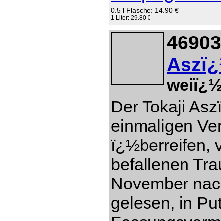
0.5 l Flasche: 14.90 €
1 Liter: 29.80 €
46903
Aszï¿
weiï¿½
Der Tokaji Asz
einmaligen Ver
ï¿½berreifen, 
befallenen Tr
November nach
gelesen, in Pu