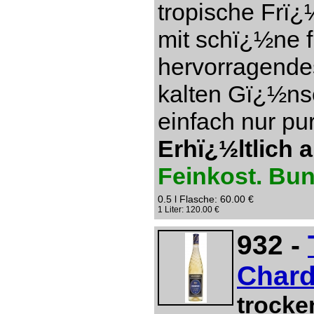
tropische Frï¿
mit schï¿½ne f
hervorragendes
kalten Gï¿½ns
einfach nur pu
Erhï¿½ltlich 
Feinkost. Bu
0.5 l Flasche: 60.00 €
1 Liter: 120.00 €
932 -
Chard
trocke