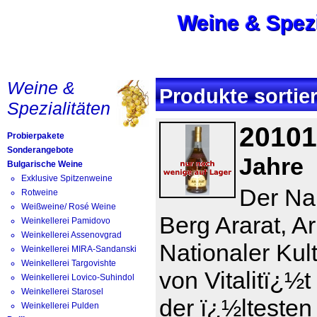
Weine & Spezi
Weine & Spezi
Weine & Spezi
Startseite
New
Weine &
Produkte sortie
Spezialitäten
20101
Probierpakete
Sonderangebote
Jahre
Bulgarische Weine
Exklusive Spitzenweine
Der Na
Rotweine
Weißweine/ Rosé Weine
Berg Ararat, 
Weinkellerei Pamidovo
Weinkellerei Assenovgrad
Nationaler Kult
Weinkellerei MIRA-Sandanski
Weinkellerei Targovishte
von Vitalitï¿½t
Weinkellerei Lovico-Suhindol
Weinkellerei Starosel
der ï¿½ltesten
Weinkellerei Pulden