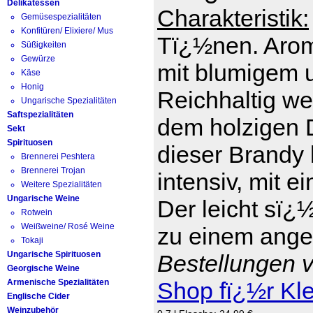
Delikatessen
Charakteristik:
Gemüsespezialitäten
Konfitüren/ Elixiere/ Mus
Tï¿½nen. Arom
Süßigkeiten
Gewürze
mit blumigem 
Käse
Honig
Reichhaltig we
Ungarische Spezialitäten
Saftspezialitäten
dem holzigen D
Sekt
Spirituosen
dieser Brandy 
Brennerei Peshtera
Brennerei Trojan
intensiv, mit e
Weitere Spezialitäten
Ungarische Weine
Der leicht sï¿
Rotwein
Weißweine/ Rosé Weine
zu einem ange
Tokaji
Ungarische Spirituosen
Bestellungen v
Georgische Weine
Armenische Spezialitäten
Shop fï¿½r Kl
Englische Cider
Weinzubehör