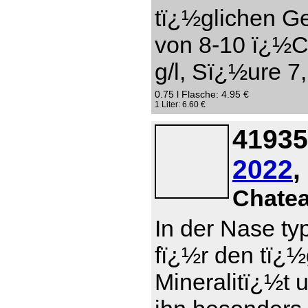
tï¿½glichen Ge
von 8-10 ï¿½C
g/l, Sï¿½ure 7,
0.75 l Flasche: 4.95 €
1 Liter: 6.60 €
41935
2022
,
Chate
In der Nase ty
fï¿½r den tï¿
Mineralitï¿½t 