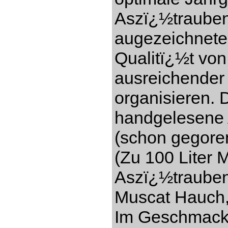
Aszï¿½trauben
augezeichnete
Qualitï¿½t vo
ausreichender
organisieren. 
handgelesene 
(schon gegore
(Zu 100 Liter 
Aszï¿½trauben)
Muscat Hauch,
Im Geschmack s