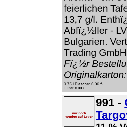
feierlichen Taf
13,7 g/l. Enthï
Abfï¿½ller - L
Bulgarien. Ver
Trading GmbH,
Fï¿½r Bestellu
Originalkarton:
0.75 l Flasche: 6.00 €
1 Liter: 8.00 €
991 -
Targo
11 % V