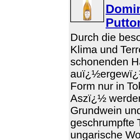
Domin
Putto
Durch die bes
Klima und Terr
schonenden Ha
auï¿½ergewï¿½
Form nur in To
Aszï¿½ werde
Grundwein und 
geschrumpfte T
ungarische Wor