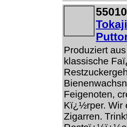
55010
Tokaj
Putto
Produziert aus
klassische Faï
Restzuckergeh
Bienenwachsn
Feigenoten, c
Kï¿½rper. Wir 
Zigarren. Trin