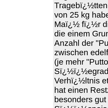
Tragebï¿½tten
von 25 kg haben
Maï¿½ fï¿½r d
die einem Gru
Anzahl der "Pu
zwischen edel
(je mehr "Putt
Sï¿½ï¿½egrad)
Verhï¿½ltnis e
hat einen Rest
besonders gut