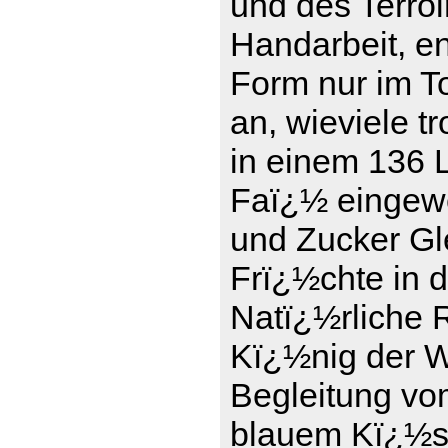
und des Terro
Handarbeit, en
Form nur im To
an, wieviele t
in einem 136 L
Faï¿½ eingewe
und Zucker Gle
Frï¿½chte in 
Natï¿½rliche 
Kï¿½nig der We
Begleitung vo
blauem Kï¿½se