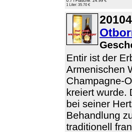
0.7 l Flasche: 24.99 €
1 Liter: 35.70 €
20104
Otborn
Gesch
Entir ist der E
Armenischen W
Champagne-Otb
kreiert wurde
bei seiner Her
Behandlung zu t
traditionell f