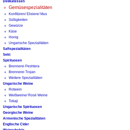
Delikatessen
Gemüsespezialitäten
Konfitüren/ Elixiere/ Mus
Süßigkeiten
Gewürze
Käse
Honig
Ungarische Spezialitäten
Saftspezialitäten
Sekt
Spirituosen
Brennerei Peshtera
Brennerei Trojan
Weitere Spezialitäten
Ungarische Weine
Rotwein
Weißweine/ Rosé Weine
Tokaji
Ungarische Spirituosen
Georgische Weine
Armenische Spezialitäten
Englische Cider