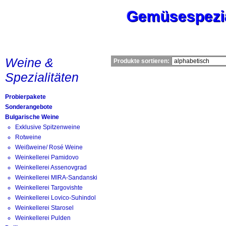
Gemüsespezia
Gemüsespezia
Gemüsespezia
Startseite
New
Weine &
Produkte sortieren:
Spezialitäten
Probierpakete
Sonderangebote
Bulgarische Weine
Exklusive Spitzenweine
Rotweine
Weißweine/ Rosé Weine
Weinkellerei Pamidovo
Weinkellerei Assenovgrad
Weinkellerei MIRA-Sandanski
Weinkellerei Targovishte
Weinkellerei Lovico-Suhindol
Weinkellerei Starosel
Weinkellerei Pulden