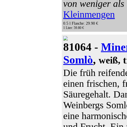
von weniger als
Kleinmengen
0.5 l Flasche: 29.90 €
1 Liter: 59.80 €
81064 -
Miner
Somlò
,
weiß, 
Die früh reifend
einen frischen, 
Säuregehalt. Da
Weinbergs Somlò
eine harmonisch
und Frucht. Ein 