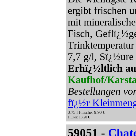
ergibt frischen 
mit mineralisch
Fisch, Geflï¿½ge
Trinktemperatur
7,7 g/l, Sï¿½ure 
Erhï¿½ltlich au
Kaufhof/Karsta
Bestellungen vo
fï¿½r Kleinmen
0.75 l Flasche: 9.90 €
1 Liter: 13.20 €
59051 -
Chat