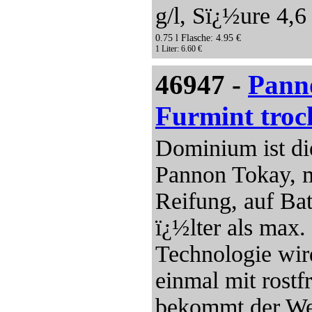
g/l, Sï¿½ure 4,6 
0.75 l Flasche: 4.95 €
1 Liter: 6.60 €
46947 -
Pann
Furmint troc
Dominium ist di
Pannon Tokay, m
Reifung, auf Ba
ï¿½lter als max
Technologie wir
einmal mit rostf
bekommt der We