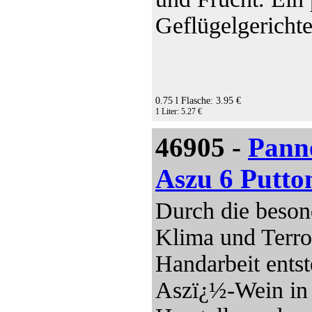
Geflügelgerichte
0.75 l Flasche: 3.95 €
1 Liter: 5.27 €
46905 -
Pann
Aszu 6 Putto
Durch die beson
Klima und Terro
Handarbeit ents
Aszï¿½-Wein in 