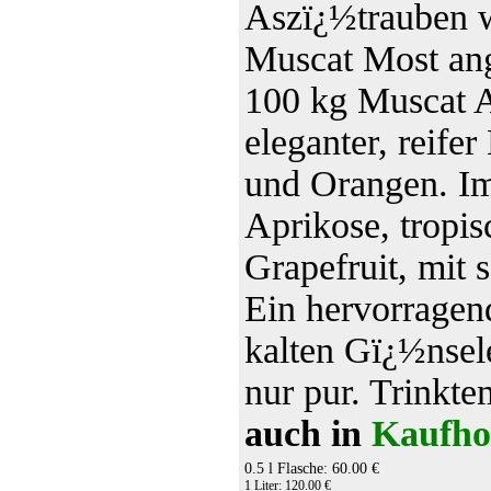
Aszï¿½trauben 
Muscat Most ang
100 kg Muscat A
eleganter, reif
und Orangen. Im
Aprikose, tropi
Grapefruit, mit 
Ein hervorragend
kalten Gï¿½nsele
nur pur. Trinkt
auch in
Kaufho
0.5 l Flasche: 60.00 €
1 Liter: 120.00 €