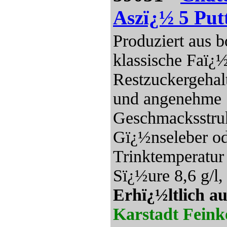
Aszï¿½ 5 Put
Produziert aus b
klassische Faï¿½
Restzuckergehalt
und angenehme S
Geschmacksstruk
Gï¿½nseleber od
Trinktemperatur
Sï¿½ure 8,6 g/l,
Erhï¿½ltlich au
Karstadt Feink