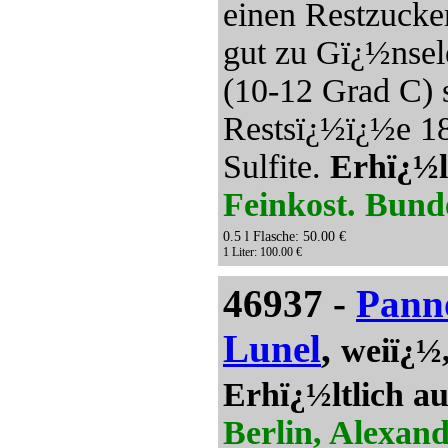
einen Restzucker
gut zu Gï¿½nsel
(10-12 Grad C) 
Restsï¿½ï¿½e 188
Sulfite.
Erhï¿½l
Feinkost. Bund
0.5 l Flasche: 50.00 €
1 Liter: 100.00 €
46937 -
Pann
Lunel
,
weiï¿½,
Erhï¿½ltlich a
Berlin, Alexand