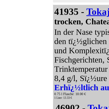
41935 -
Toka
trocken, Chate
In der Nase typi
den tï¿½glichen
und Komplexitï¿
Fischgerichten, 
Trinktemperatur
8,4 g/l, Sï¿½ure 
Erhï¿½ltlich au
0.75 l Flasche: 10.00 €
1 Liter: 13.33 €
46902 -
Toka