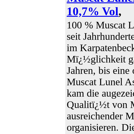
10,7% Vol
,
100 % Muscat Lu
seit Jahrhundert
im Karpatenbecke
Mï¿½glichkeit ga
Jahren, bis eine
Muscat Lunel A
kam die augezei
Qualitï¿½t von 
ausreichender M
organisieren. Di