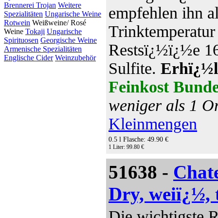
Brennerei Trojan
Weitere
empfehlen ihn al
Spezialitäten
Ungarische Weine
Rotwein
Weißweine/ Rosé
Trinktemperatur
Weine
Tokaji
Ungarische
Spirituosen
Georgische Weine
Restsï¿½ï¿½e 165
Armenische Spezialitäten
Englische Cider
Weinzubehör
Sulfite.
Erhï¿½l
Feinkost Bunde
weniger als 1 Or
Kleinmengen
0.5 l Flasche: 49.90 €
1 Liter: 99.80 €
51638 -
Chate
Dry, weiï¿½,
Die wichtigste 