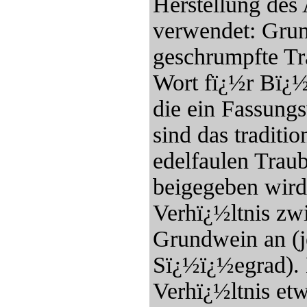
Herstellung de
verwendet: Grun
geschrumpfte Tra
Wort fï¿½r Bï¿½
die ein Fassung
sind das traditi
edelfaulen Trau
beigegeben wird
Verhï¿½ltnis zw
Grundwein an (j
Sï¿½ï¿½egrad). 
Verhï¿½ltnis etw