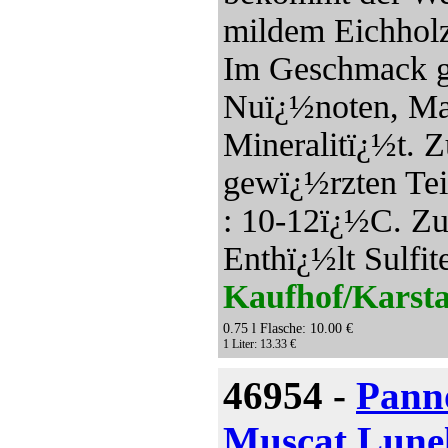
mildem Eichholz
Im Geschmack gr
Nuï¿½noten, Man
Mineralitï¿½t. 
gewï¿½rzten Tei
: 10-12ï¿½C. Zuc
Enthï¿½lt Sulfit
Kaufhof/Karsta
0.75 l Flasche: 10.00 €
1 Liter: 13.33 €
46954 -
Pann
Muscat Lunel