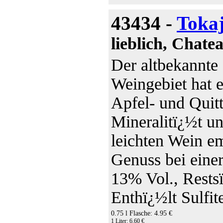
43434 -
Toka
lieblich, Chat
Der altbekannte
Weingebiet hat e
Apfel- und Qui
Mineralitï¿½t u
leichten Wein e
Genuss bei eine
13% Vol., Restsï
Enthï¿½lt Sulfit
0.75 l Flasche: 4.95 €
1 Liter: 6.60 €