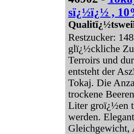
sï¿½ï¿½ , 10
Qualitï¿½tswe
Restzucker: 148
glï¿½ckliche Z
Terroirs und du
entsteht der As
Tokaj. Die Anzah
trockene Beeren
Liter groï¿½en 
werden. Elegan
Gleichgewicht, 