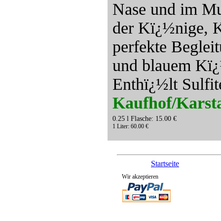
Nase und im Mu
der Kï¿½nige, K
perfekte Beglei
und blauem Kï¿
Enthï¿½lt Sulfi
Kaufhof/Karsta
0.25 l Flasche: 15.00 €
1 Liter: 60.00 €
Startseite
Wir akzeptieren