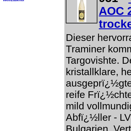
Weinzubehör
AOC 2
trock
Dieser hervor
Traminer komm
Targovishte. D
kristallklare, 
ausgeprï¿½gte
reife Frï¿½cht
mild vollmundi
Abfï¿½ller - L
Bulgarien. Ver