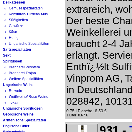
Delikatessen
extrareich, w
Gemüsespezialitäten
Konfitüren/ Elixiere/ Mus
Der beste Cha
Süßigkeiten
Gewürze
Weinkellerei 
Käse
Honig
braucht 2-4 Ja
Ungarische Spezialitäten
Saftspezialitäten
erlangt. Servi
Sekt
Spirituosen
Enthï¿½lt Sulf
Brennerei Peshtera
Brennerei Trojan
Vinprom AG, Ta
Weitere Spezialitäten
Ungarische Weine
in Deutschlan
Rotwein
Weißweine/ Rosé Weine
028842, 10131 
Tokaji
Ungarische Spirituosen
0.75 l Flasche: 6.50 €
Georgische Weine
1 Liter: 8.67 €
Armenische Spezialitäten
931 -
Englische Cider