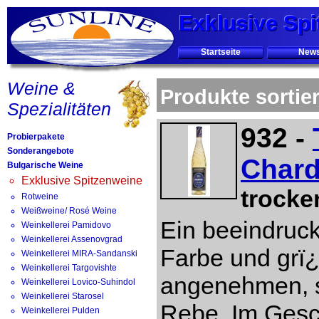
Exklusive Sp
Exklusive Sp
Exklusive Sp
Startseite
New
Weine &
Produkte sortie
Spezialitäten
932 -
Probierpakete
Sonderangebote
Chard
Bulgarische Weine
Exklusive Spitzenweine
trocke
Rotweine
Weißweine/ Rosé Weine
Ein beeindruc
Weinkellerei Pamidovo
Weinkellerei Assenovgrad
Farbe und grï
Weinkellerei MIRA-Sandanski
Weinkellerei Targovishte
angenehmen, s
Weinkellerei Lovico-Suhindol
Weinkellerei Starosel
Rebe. Im Gesch
Weinkellerei Pulden