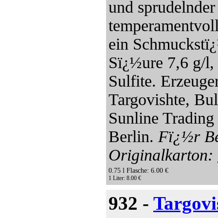
und sprudelnder
temperamentvoll
ein Schmuckstï¿½
Sï¿½ure 7,6 g/l,
Sulfite. Erzeug
Targovishte, Bul
Sunline Tradin
Berlin.
Fï¿½r Be
Originalkarton:
0.75 l Flasche: 6.00 €
1 Liter: 8.00 €
932 -
Targovi