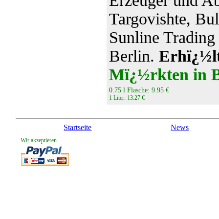
Erzeuger und A
Targovishte, Bul
Sunline Tradin
Berlin.
Erhï¿½lt
Mï¿½rkten in B
0.75 l Flasche: 9.95 €
1 Liter: 13.27 €
Startseite
News
Wir akzeptieren