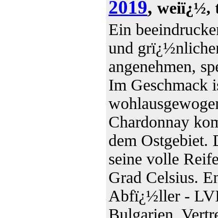
2019
,
weiï¿½, 
Ein beeindrucke
und grï¿½nliche
angenehmen, spe
Im Geschmack ist
wohlausgewogen 
Chardonnay komm
dem Ostgebiet. 
seine volle Reif
Grad Celsius. En
Abfï¿½ller - LV
Bulgarien. Vertr