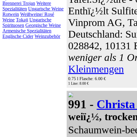
Brennerei Trojan
Weitere
Enthï¿½lt Sulfi
Spezialitäten
Ungarische Weine
Rotwein
Weißweine/ Rosé
Vinprom AG, Tar
Weine
Tokaji
Ungarische
Spirituosen
Georgische Weine
Armenische Spezialitäten
Deutschland: Su
Englische Cider
Weinzubehör
028842, 10131 
weniger als 1 Or
Kleinmengen
0.75 l Flasche: 6.00 €
1 Liter: 8.00 €
991 -
Christa
weiï¿½, trocken
Schaumwein-bee