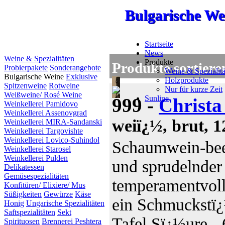
Bulgarische We
Bulgarische We
Bulgarische We
Startseite
News
Weine & Spezialitäten
Produkte
Produkte sortiere
Probierpakete
Sonderangebote
Weine & Spezialitä
Bulgarische Weine
Exklusive
Holzprodukte
Spitzenweine
Rotweine
Nur für kurze Zeit
Weißweine/ Rosé Weine
Sunline
999 -
Christa
Weinkellerei Pamidovo
Weinkellerei Assenovgrad
weiï¿½, brut, 1
Weinkellerei MIRA-Sandanski
Weinkellerei Targovishte
Weinkellerei Lovico-Suhindol
Schaumwein-bee
Weinkellerei Starosel
Weinkellerei Pulden
und sprudelnder
Delikatessen
Gemüsespezialitäten
temperamentvoll
Konfitüren/ Elixiere/ Mus
Süßigkeiten
Gewürze
Käse
ein Schmuckstï¿½
Honig
Ungarische Spezialitäten
Saftspezialitäten
Sekt
Tafel.Sï¿½ure - 6
Spirituosen
Brennerei Peshtera