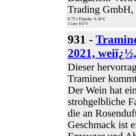
Trading GmbH, P
0.75 l Flasche: 6.50 €
1 Liter: 8.67 €
931 -
Tramin
2021, weiï¿½
Dieser hervorra
Traminer kommt 
Der Wein hat eine
strohgelbliche 
die an Rosenduft
Geschmack ist er