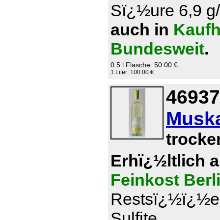
Sï¿½ure 6,9 g/l
auch in
Kaufh
Bundesweit
.
0.5 l Flasche: 50.00 €
1 Liter: 100.00 €
46937
Muska
trocke
Erhï¿½ltlich 
Feinkost Berl
Restsï¿½ï¿½e 0
Sulfite.