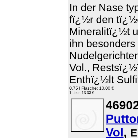
In der Nase ty
fï¿½r den tï¿
Mineralitï¿½t 
ihn besonders 
Nudelgerichte
Vol., Restsï¿½
Enthï¿½lt Sulfi
0.75 l Flasche: 10.00 €
1 Liter: 13.33 €
46902
Putto
Vol
,
E