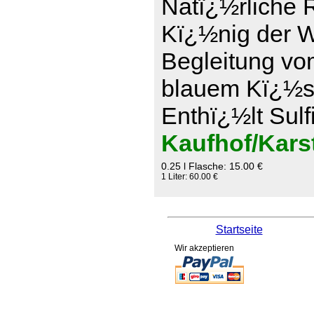
Natï¿½rliche 
Kï¿½nig der We
Begleitung vo
blauem Kï¿½se
Enthï¿½lt Sulf
Kaufhof/Kars
0.25 l Flasche: 15.00 €
1 Liter: 60.00 €
Startseite
Wir akzeptieren