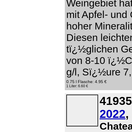
Weingebiet hat
mit Apfel- un
hoher Mineral
Diesen leichte
tï¿½glichen Ge
von 8-10 ï¿½C
g/l, Sï¿½ure 7,
0.75 l Flasche: 4.95 €
1 Liter: 6.60 €
41935
2022
,
Chate