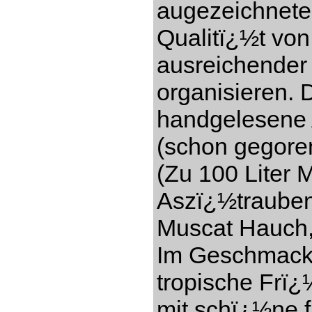
augezeichnete
Qualitï¿½t vo
ausreichender
organisieren. 
handgelesene 
(schon gegore
(Zu 100 Liter 
Aszï¿½trauben)
Muscat Hauch,
Im Geschmack s
tropische Frï¿
mit schï¿½ne f