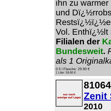
ihn zu warmer
und Dï¿½rrobs
Restsï¿½ï¿½e 1
Vol. Enthï¿½lt 
Filialen der
Ka
Bundesweit
.
als 1 Originalk
0.5 l Flasche: 29.90 €
1 Liter: 59.80 €
81064
Zenit
2010