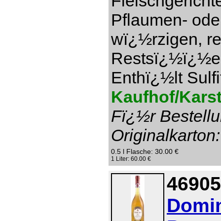
Fleischgericht
Pflaumen- ode
wï¿½rzigen, re
Restsï¿½ï¿½e 1
Enthï¿½lt Sulfi
Kaufhof/Karst
Fï¿½r Bestellu
Originalkarton:
0.5 l Flasche: 30.00 €
1 Liter: 60.00 €
46905
Domin