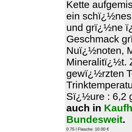
Kette aufgemi
ein schï¿½nes
und grï¿½ne ï¿
Geschmack grï
Nuï¿½noten, Ma
Mineralitï¿½t.
gewï¿½rzten T
Trinktemperatu
Sï¿½ure : 6,2 g
auch in
Kaufh
Bundesweit
.
0.75 l Flasche: 10.00 €