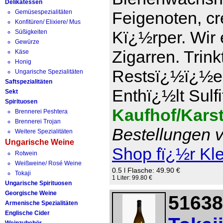
Delikatessen
Gemüsespezialitäten
Feigenoten, c
Konfitüren/ Elixiere/ Mus
Kï¿½rper. Wir 
Süßigkeiten
Gewürze
Zigarren. Trin
Käse
Honig
Restsï¿½ï¿½e 1
Ungarische Spezialitäten
Saftspezialitäten
Enthï¿½lt Sulfi
Sekt
Spirituosen
Kaufhof/Kars
Brennerei Peshtera
Brennerei Trojan
Bestellungen v
Weitere Spezialitäten
Ungarische Weine
Shop fï¿½r Kl
Rotwein
Weißweine/ Rosé Weine
0.5 l Flasche: 49.90 €
Tokaji
1 Liter: 99.80 €
Ungarische Spirituosen
Georgische Weine
51638
Armenische Spezialitäten
Englische Cider