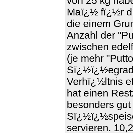
von 25 kg haben
Maï¿½ fï¿½r d
die einem Gru
Anzahl der "Pu
zwischen edel
(je mehr "Putt
Sï¿½ï¿½egrad)
Verhï¿½ltnis e
hat einen Rest
besonders gut
Sï¿½ï¿½speise
servieren. 10,