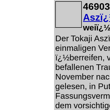
46903
Aszï¿
weiï¿½
Der Tokaji Asz
einmaligen Ver
ï¿½berreifen, 
befallenen Tr
November nach
gelesen, in Pu
Fassungsverm
dem vorsichti