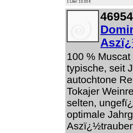
1 Liter: 13.33 €
46954
Domin
Aszï¿
100 % Muscat 
typische, seit
autochtone Re
Tokajer Weinre
selten, ungefï
optimale Jahr
Aszï¿½trauben