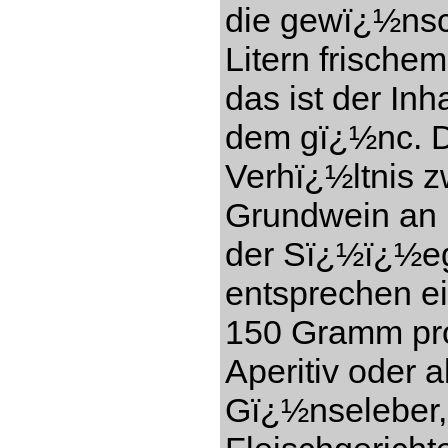
die gewï¿½nsc
Litern frisch
das ist der In
dem gï¿½nc. Di
Verhï¿½ltnis 
Grundwein an (
der Sï¿½ï¿½eg
entsprechen e
150 Gramm pro 
Aperitiv oder a
Gï¿½nseleber,