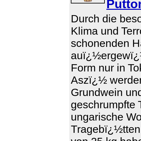
Putto
Durch die bes
Klima und Terr
schonenden Ha
auï¿½ergewï¿½
Form nur in To
Aszï¿½ werde
Grundwein und 
geschrumpfte T
ungarische Wor
Tragebï¿½tten