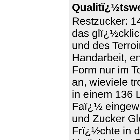
Qualitï¿½tsw
Restzucker: 14
das glï¿½ckli
und des Terro
Handarbeit, en
Form nur im To
an, wieviele t
in einem 136 L
Faï¿½ eingewe
und Zucker Gle
Frï¿½chte in 