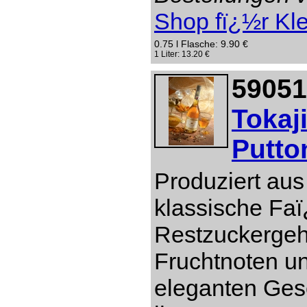
Shop fï¿½r Kl
0.75 l Flasche: 9.90 €
1 Liter: 13.20 €
59051
Tokaj
Putto
Produziert aus
klassische Faï
Restzuckergeha
Fruchtnoten u
eleganten Ges