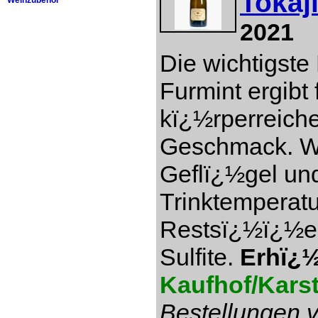
Tokaj
Weinzubehör
2021
Die wichtigste
Furmint ergibt 
kï¿½rperreich
Geschmack. Wi
Geflï¿½gel und
Trinktemperatu
Restsï¿½ï¿½e 7
Sulfite.
Erhï¿½l
Kaufhof/Kars
Bestellungen v