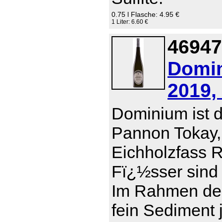
0.75 l Flasche: 4.95 €
1 Liter: 6.60 €
46947
Domin
2019,
Dominium ist d
Pannon Tokay,
Eichholzfass R
Fï¿½sser sind 
Im Rahmen der
fein Sediment 