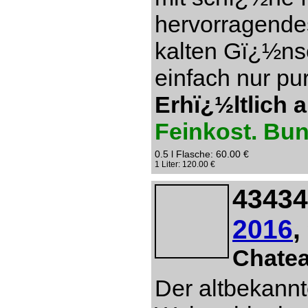
hervorragendes
kalten Gï¿½ns
einfach nur pu
Erhï¿½ltlich 
Feinkost. Bu
0.5 l Flasche: 60.00 €
1 Liter: 120.00 €
43434
2016
,
Chate
Der altbekannt