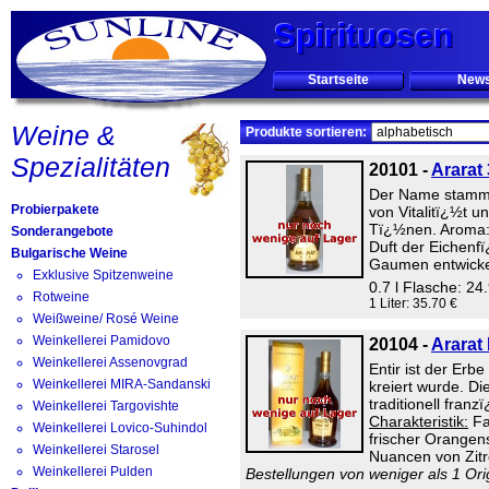
Spirituosen
Spirituosen
Spirituosen
Startseite
New
Weine &
Produkte sortieren:
Spezialitäten
20101 -
Ararat
Der Name stammt 
Probierpakete
von Vitalitï¿½t u
Tï¿½nen. Aroma: 
Sonderangebote
Duft der Eichenfï
Bulgarische Weine
Gaumen entwicke
Exklusive Spitzenweine
0.7 l Flasche: 24
Rotweine
1 Liter: 35.70 €
Weißweine/ Rosé Weine
Weinkellerei Pamidovo
20104 -
Ararat
Weinkellerei Assenovgrad
Entir ist der Er
Weinkellerei MIRA-Sandanski
kreiert wurde. Di
traditionell fran
Weinkellerei Targovishte
Charakteristik:
Fa
Weinkellerei Lovico-Suhindol
frischer Orangen
Weinkellerei Starosel
Nuancen von Zitr
Weinkellerei Pulden
Bestellungen von weniger als 1 Ori