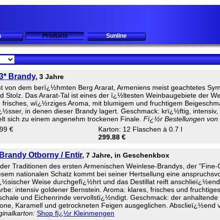
s
Produkte
Sunline
 3* Brandy
,
3 Jahre
von dem berï¿½hmten Berg Ararat, Armeniens meist geachtetes Symbol
nd Stolz. Das Ararat-Tal ist eines der ï¿½ltesten Weinbaugebiete der We
frisches, wï¿½rziges Aroma, mit blumigem und fruchtigem Beigeschma
¿½sser, in denen dieser Brandy lagert. Geschmack: krï¿½ftig, intensiv,
lt sich zu einem angenehm trockenen Finale.
Fï¿½r Bestellungen von w
.99 €
Karton: 12 Flaschen à 0.7 l
299.88 €
 Brandy Otborny / Entir
,
7 Jahre, in Geschenkbox
be der Traditionen des ersten Armenischen Weinlese-Brandys, der "Fin
esem nationalen Schatz kommt bei seiner Hertsellung eine anspruchsvoll
zï¿½sischer Weise durchgefï¿½hrt und das Destillat reift anschlieï¿½e
rbe: intensiv goldener Bernstein. Aroma: klares, frisches und fruchtig
schale und Eichenrinde vervollstï¿½ndigt. Geschmack: der anhaltende 
one, Karamell und getrockneten Feigen ausgeglichen. Absclieï¿½end 
ginalkarton:
Shop fï¿½r Kleinmengen