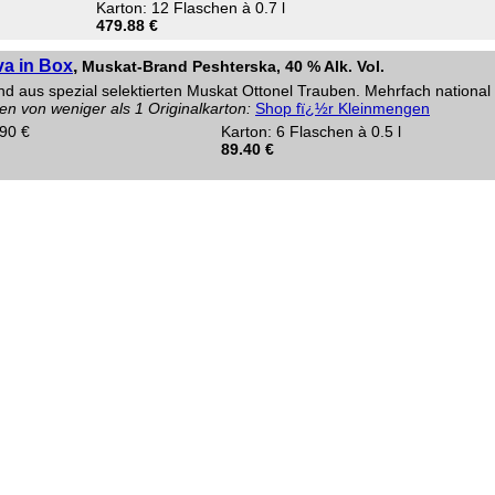
Karton: 12 Flaschen à 0.7 l
479.88 €
a in Box
,
Muskat-Brand Peshterska, 40 % Alk. Vol.
d aus spezial selektierten Muskat Ottonel Trauben. Mehrfach national 
en von weniger als 1 Originalkarton:
Shop fï¿½r Kleinmengen
.90 €
Karton: 6 Flaschen à 0.5 l
89.40 €