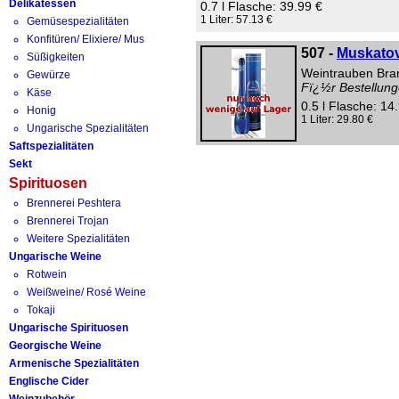
Delikatessen
0.7 l Flasche: 39.99 €
1 Liter: 57.13 €
Gemüsespezialitäten
Konfitüren/ Elixiere/ Mus
507 -
Muskatov
Süßigkeiten
Weintrauben Bran
Gewürze
Fï¿½r Bestellung
Käse
0.5 l Flasche: 14
Honig
1 Liter: 29.80 €
Ungarische Spezialitäten
Saftspezialitäten
Sekt
Spirituosen
Brennerei Peshtera
Brennerei Trojan
Weitere Spezialitäten
Ungarische Weine
Rotwein
Weißweine/ Rosé Weine
Tokaji
Ungarische Spirituosen
Georgische Weine
Armenische Spezialitäten
Englische Cider