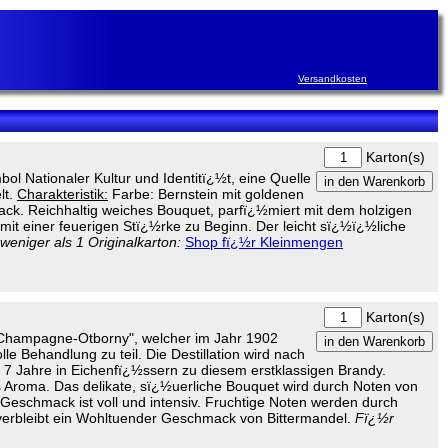
Versandkosten
Karton(s)
 Nationaler Kultur und Identitï¿½t, eine Quelle
lt.
Charakteristik:
Farbe: Bernstein mit goldenen
ck. Reichhaltig weiches Bouquet, parfï¿½miert mit dem holzigen
 mit einer feuerigen Stï¿½rke zu Beginn. Der leicht sï¿½ï¿½liche
eniger als 1 Originalkarton:
Shop fï¿½r Kleinmengen
Karton(s)
e-Champagne-Otborny", welcher im Jahr 1902
e Behandlung zu teil. Die Destillation wird nach
nd 7 Jahre in Eichenfï¿½ssern zu diesem erstklassigen Brandy.
es Aroma. Das delikate, sï¿½uerliche Bouquet wird durch Noten von
Geschmack ist voll und intensiv. Fruchtige Noten werden durch
verbleibt ein Wohltuender Geschmack von Bittermandel.
Fï¿½r