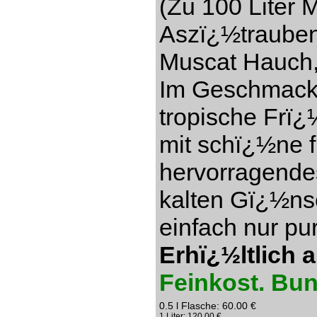
(Zu 100 Liter 
Aszï¿½trauben)
Muscat Hauch,
Im Geschmack s
tropische Frï¿
mit schï¿½ne f
hervorragendes
kalten Gï¿½ns
einfach nur pu
Erhï¿½ltlich 
Feinkost. Bu
0.5 l Flasche: 60.00 €
1 Liter: 120.00 €