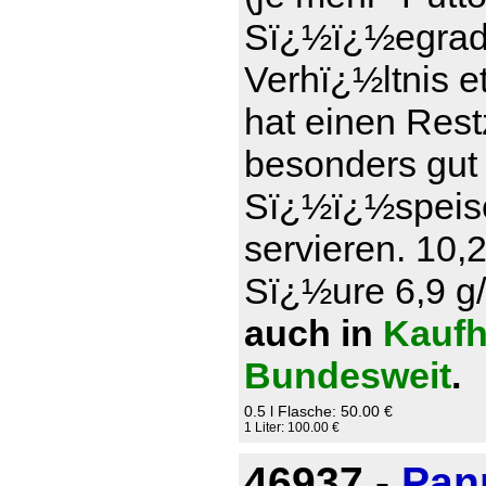
Sï¿½ï¿½egrad)
Verhï¿½ltnis e
hat einen Rest
besonders gut
Sï¿½ï¿½speise
servieren. 10,
Sï¿½ure 6,9 g/l
auch in
Kaufh
Bundesweit
.
0.5 l Flasche: 50.00 €
1 Liter: 100.00 €
46937 -
Pan