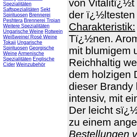
von Vitalitï¿½t
Spezialitäten
Saftspezialitäten
Sekt
der ï¿½ltesten
Spirituosen
Brennerei
Peshtera
Brennerei Trojan
Charakteristik:
Weitere Spezialitäten
Ungarische Weine
Rotwein
Tï¿½nen. Arom
Weißweine/ Rosé Weine
Tokaji
Ungarische
mit blumigem 
Spirituosen
Georgische
Weine
Armenische
Spezialitäten
Englische
Reichhaltig we
Cider
Weinzubehör
dem holzigen D
dieser Brandy 
intensiv, mit e
Der leicht sï¿
zu einem ange
Bestellungen v