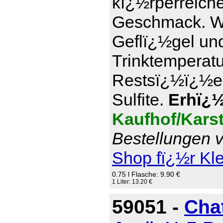
kï¿½rperreich
Geschmack. Wi
Geflï¿½gel und
Trinktemperatu
Restsï¿½ï¿½e 7
Sulfite.
Erhï¿½l
Kaufhof/Kars
Bestellungen v
Shop fï¿½r Kl
0.75 l Flasche: 9.90 €
1 Liter: 13.20 €
59051 -
Cha