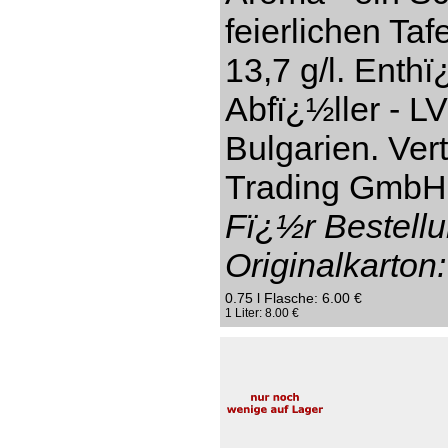
feierlichen Taf
13,7 g/l. Enthï
Abfï¿½ller - L
Bulgarien. Ver
Trading GmbH,
Fï¿½r Bestellu
Originalkarton:
0.75 l Flasche: 6.00 €
1 Liter: 8.00 €