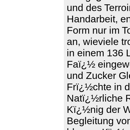
und des Terro
Handarbeit, en
Form nur im To
an, wieviele t
in einem 136 L
Faï¿½ eingewe
und Zucker Gle
Frï¿½chte in 
Natï¿½rliche 
Kï¿½nig der We
Begleitung vo