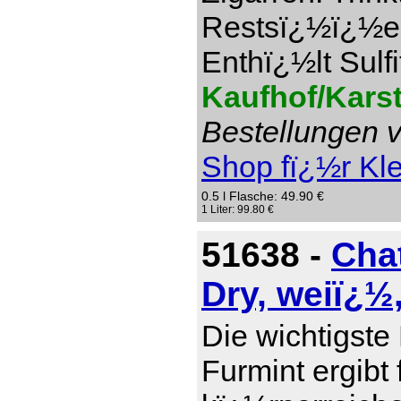
Restsï¿½ï¿½e 1
Enthï¿½lt Sulfi
Kaufhof/Kars
Bestellungen v
Shop fï¿½r Kl
0.5 l Flasche: 49.90 €
1 Liter: 99.80 €
51638 -
Cha
Dry, weiï¿½
Die wichtigste
Furmint ergibt 