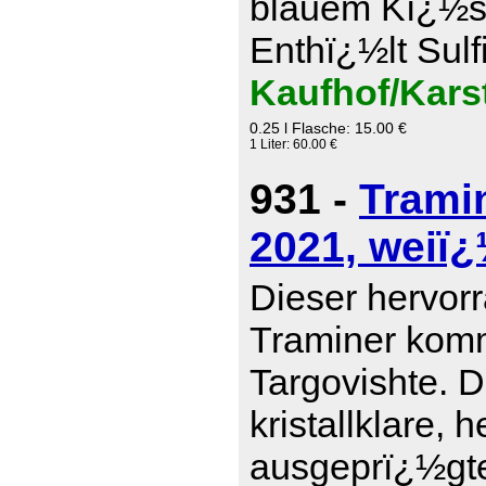
blauem Kï¿½se
Enthï¿½lt Sulf
Kaufhof/Kars
0.25 l Flasche: 15.00 €
1 Liter: 60.00 €
931 -
Trami
2021, weiï¿
Dieser hervor
Traminer komm
Targovishte. D
kristallklare, 
ausgeprï¿½gte