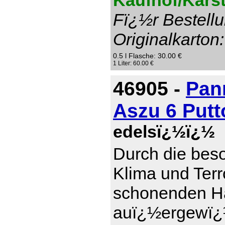
Kaufhof/Karst
Fï¿½r Bestellu
Originalkarton:
0.5 l Flasche: 30.00 €
1 Liter: 60.00 €
46905 -
Pan
Aszu 6 Put
edelsï¿½ï¿½
Durch die bes
Klima und Terr
schonenden Ha
auï¿½ergewï¿½