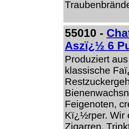
Traubenbränd
55010 -
Cha
Aszï¿½ 6 P
Produziert aus
klassische Faï
Restzuckergeh
Bienenwachsn
Feigenoten, c
Kï¿½rper. Wir 
Zigarren. Trin