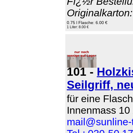
Fï¿½r Bestellu
Originalkarton:
0.75 l Flasche: 6.00 €
1 Liter: 8.00 €
101 -
Holzki
Seilgriff, ne
für eine Flasch
Innenmass 10 
mail@sunline-t