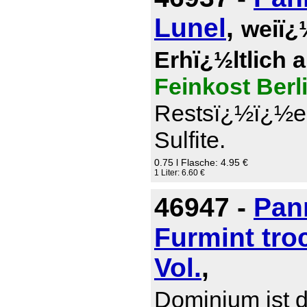
Lunel
,
weiï¿
Erhï¿½ltlich 
Feinkost Berl
Restsï¿½ï¿½e 0
Sulfite.
0.75 l Flasche: 4.95 €
1 Liter: 6.60 €
46947 -
Pan
Furmint tro
Vol.
,
Dominium ist d