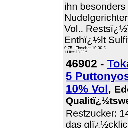
ihn besonders 
Nudelgerichte
Vol., Restsï¿½
Enthï¿½lt Sulfi
0.75 l Flasche: 10.00 €
1 Liter: 13.33 €
46902 -
Tok
5 Puttonyos
10% Vol
,
Ed
Qualitï¿½tsw
Restzucker: 14
das glï¿½ckli