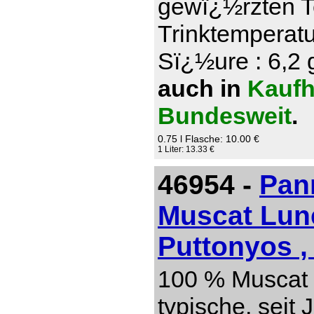
gewï¿½rzten T
Trinktemperatu
Sï¿½ure : 6,2 g
auch in
Kaufh
Bundesweit
.
0.75 l Flasche: 10.00 €
1 Liter: 13.33 €
46954 -
Pan
Muscat Lun
Puttonyos ,
100 % Muscat 
typische, seit