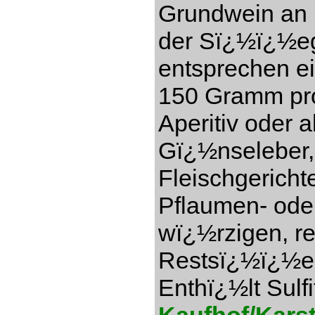
Grundwein an (
der Sï¿½ï¿½eg
entsprechen e
150 Gramm pro 
Aperitiv oder a
Gï¿½nseleber,
Fleischgericht
Pflaumen- ode
wï¿½rzigen, re
Restsï¿½ï¿½e 1
Enthï¿½lt Sulfi