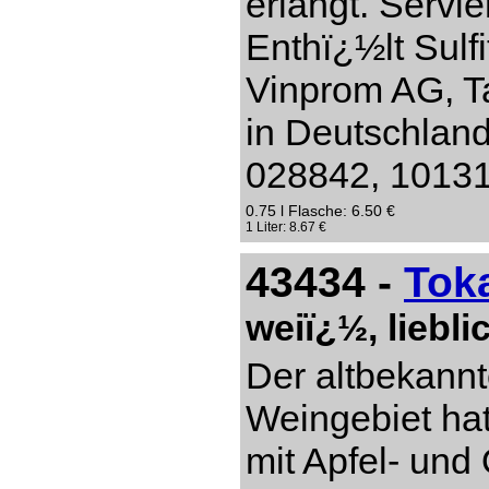
erlangt. Servi
Enthï¿½lt Sulf
Vinprom AG, Ta
in Deutschlan
028842, 10131 
0.75 l Flasche: 6.50 €
1 Liter: 8.67 €
43434 -
Tok
weiï¿½, liebl
Der altbekannt
Weingebiet hat
mit Apfel- un