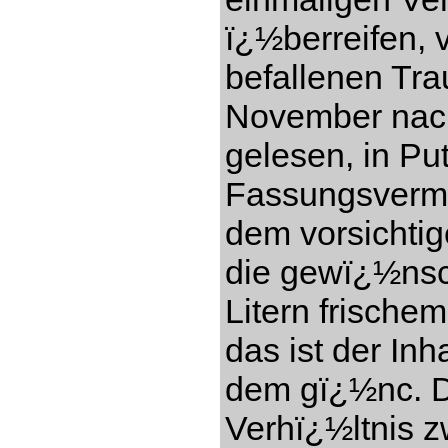
ï¿½berreifen, 
befallenen Tr
November nach
gelesen, in Pu
Fassungsverm
dem vorsichti
die gewï¿½nsc
Litern frisch
das ist der In
dem gï¿½nc. Di
Verhï¿½ltnis 