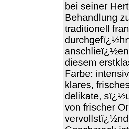
bei seiner Her
Behandlung zu t
traditionell f
durchgefï¿½hrt 
anschlieï¿½en
diesem erstkl
Farbe: intensi
klares, frisch
delikate, sï¿½
von frischer 
vervollstï¿½nd