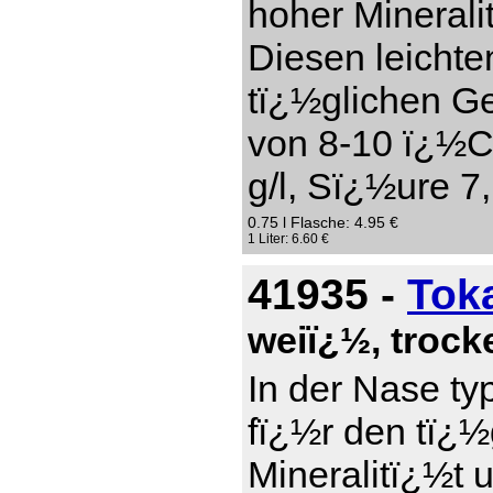
hoher Mineral
Diesen leichte
tï¿½glichen Ge
von 8-10 ï¿½C
g/l, Sï¿½ure 7,
0.75 l Flasche: 4.95 €
1 Liter: 6.60 €
41935 -
Tok
weiï¿½, troc
In der Nase ty
fï¿½r den tï¿
Mineralitï¿½t 