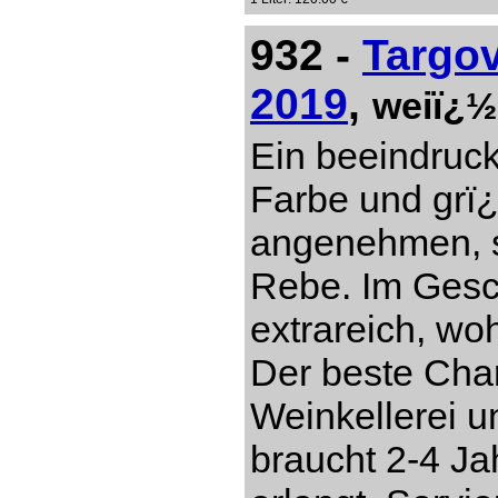
932 -
Targo
2019
,
weiï¿½
Ein beeindruc
Farbe und grï
angenehmen, s
Rebe. Im Gesch
extrareich, w
Der beste Cha
Weinkellerei 
braucht 2-4 Ja