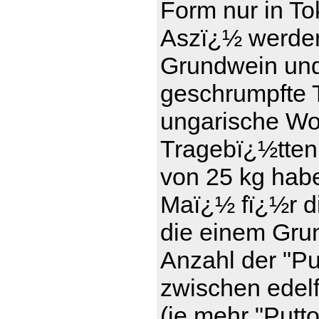
Form nur in To
Aszï¿½ werde
Grundwein und 
geschrumpfte T
ungarische Wor
Tragebï¿½tten
von 25 kg haben
Maï¿½ fï¿½r d
die einem Gru
Anzahl der "Pu
zwischen edel
(je mehr "Putt