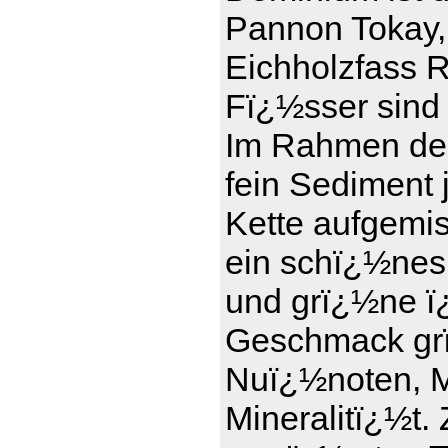
Pannon Tokay,
Eichholzfass R
Fï¿½sser sind 
Im Rahmen der
fein Sediment 
Kette aufgemi
ein schï¿½nes
und grï¿½ne ï¿
Geschmack grï
Nuï¿½noten, Ma
Mineralitï¿½t.