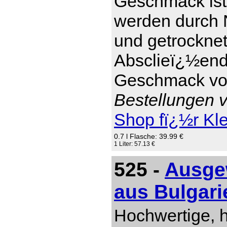
Geschmack ist 
werden durch 
und getrockne
Absclieï¿½end 
Geschmack von
Bestellungen v
Shop fï¿½r Kl
0.7 l Flasche: 39.99 €
1 Liter: 57.13 €
525 -
Ausgew
aus Bulgari
Hochwertige, 