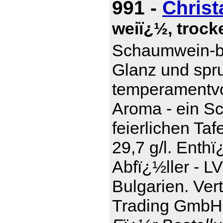
991 -
Christ
weiï¿½, trocke
Schaumwein-be
Glanz und spru
temperamentvol
Aroma - ein S
feierlichen Taf
29,7 g/l. Enthï
Abfï¿½ller - L
Bulgarien. Ver
Trading GmbH,