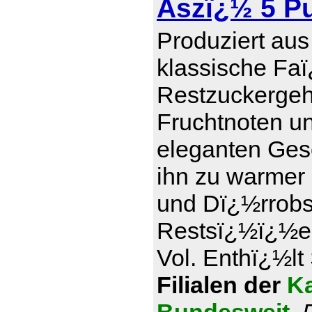
Aszï¿½ 5 P
Produziert aus
klassische Faï
Restzuckergeha
Fruchtnoten u
eleganten Ges
ihn zu warmer
und Dï¿½rrobs
Restsï¿½ï¿½e 1
Vol. Enthï¿½lt 
Filialen der
Ka