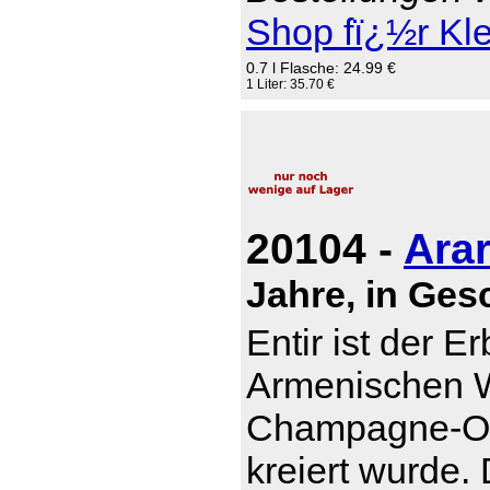
Shop fï¿½r Kl
0.7 l Flasche: 24.99 €
1 Liter: 35.70 €
20104 -
Arar
Jahre, in Ge
Entir ist der E
Armenischen W
Champagne-Otb
kreiert wurde