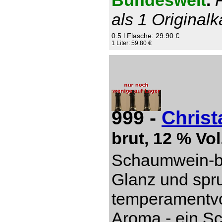
Bundesweit
.
als 1 Originalk
0.5 l Flasche: 29.90 €
1 Liter: 59.80 €
999 -
Christ
brut, 12 % Vol
Schaumwein-be
Glanz und spru
temperamentvol
Aroma - ein S