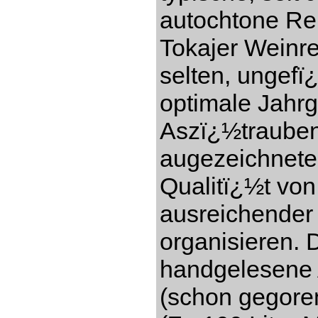
autochtone Re
Tokajer Weinre
selten, ungefï
optimale Jahr
Aszï¿½trauben
augezeichnete
Qualitï¿½t vo
ausreichender
organisieren. 
handgelesene 
(schon gegore