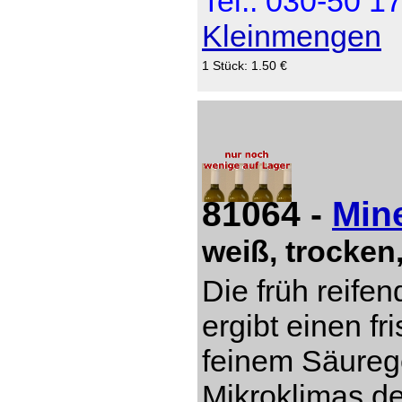
Tel.: 030-50 1
Kleinmengen
1 Stück: 1.50 €
81064 -
Min
weiß, trocken
Die früh reife
ergibt einen fr
feinem Säureg
Mikroklimas d