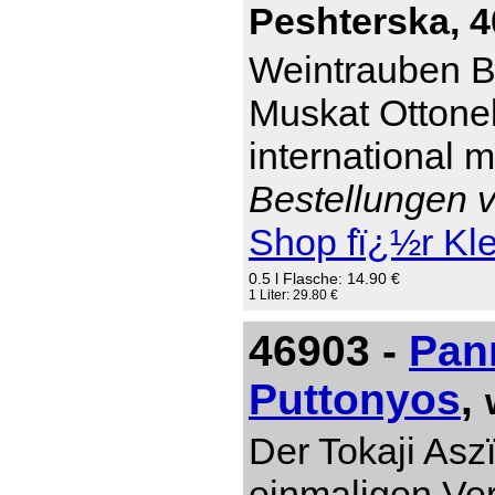
Peshterska, 4
Weintrauben Br
Muskat Ottonel
international 
Bestellungen v
Shop fï¿½r Kl
0.5 l Flasche: 14.90 €
1 Liter: 29.80 €
46903 -
Pan
Puttonyos
,
Der Tokaji Asz
einmaligen Ver