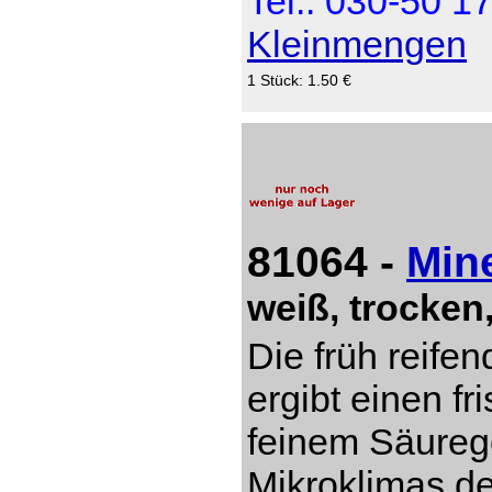
Tel.: 030-50 1
Kleinmengen
1 Stück: 1.50 €
81064 -
Min
weiß, trocken
Die früh reife
ergibt einen fr
feinem Säureg
Mikroklimas d