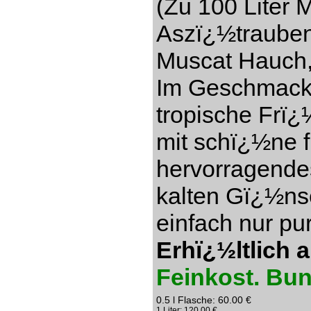
(Zu 100 Liter 
Aszï¿½trauben)
Muscat Hauch,
Im Geschmack s
tropische Frï¿
mit schï¿½ne f
hervorragendes
kalten Gï¿½ns
einfach nur pu
Erhï¿½ltlich 
Feinkost. Bu
0.5 l Flasche: 60.00 €
1 Liter: 120.00 €