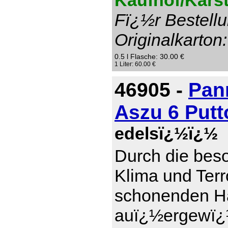
Kaufhof/Karst
Fï¿½r Bestellu
Originalkarton:
0.5 l Flasche: 30.00 €
1 Liter: 60.00 €
46905 -
Pan
Aszu 6 Put
edelsï¿½ï¿½
Durch die bes
Klima und Terr
schonenden Ha
auï¿½ergewï¿½