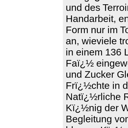
und des Terro
Handarbeit, en
Form nur im To
an, wieviele t
in einem 136 L
Faï¿½ eingewe
und Zucker Gle
Frï¿½chte in 
Natï¿½rliche 
Kï¿½nig der We
Begleitung vo