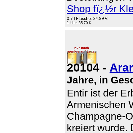
Shop fï¿½r Kl
0.7 l Flasche: 24.99 €
1 Liter: 35.70 €
20104 -
Arar
Jahre, in Ge
Entir ist der E
Armenischen W
Champagne-Otb
kreiert wurde