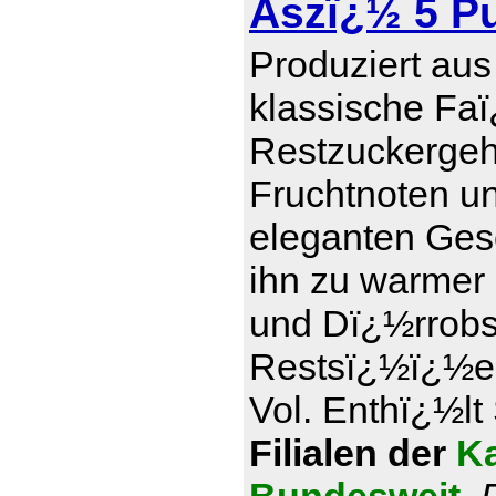
Aszï¿½ 5 P
Produziert aus
klassische Faï
Restzuckergeha
Fruchtnoten u
eleganten Ges
ihn zu warmer
und Dï¿½rrobs
Restsï¿½ï¿½e 1
Vol. Enthï¿½lt 
Filialen der
Ka