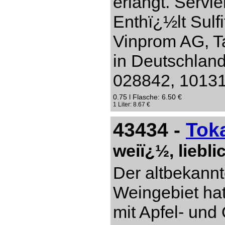
erlangt. Servi
Enthï¿½lt Sulf
Vinprom AG, Ta
in Deutschlan
028842, 10131 
0.75 l Flasche: 6.50 €
1 Liter: 8.67 €
43434 -
Tok
weiï¿½, liebl
Der altbekannt
Weingebiet hat
mit Apfel- un