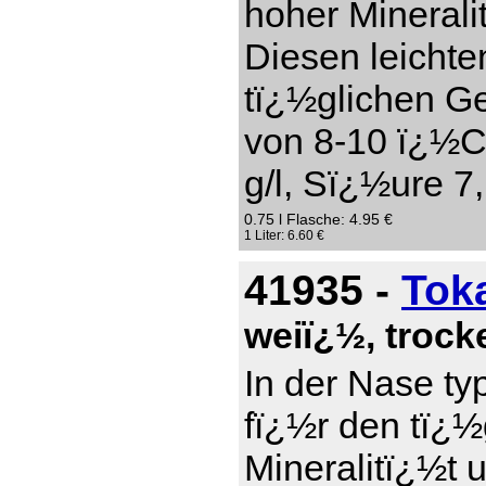
hoher Mineral
Diesen leichte
tï¿½glichen Ge
von 8-10 ï¿½C
g/l, Sï¿½ure 7,
0.75 l Flasche: 4.95 €
1 Liter: 6.60 €
41935 -
Tok
weiï¿½, troc
In der Nase ty
fï¿½r den tï¿
Mineralitï¿½t 