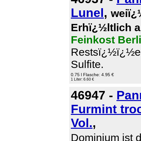
Lunel
,
weiï¿
Erhï¿½ltlich 
Feinkost Berl
Restsï¿½ï¿½e 0
Sulfite.
0.75 l Flasche: 4.95 €
1 Liter: 6.60 €
46947 -
Pan
Furmint tro
Vol.
,
Dominium ist d