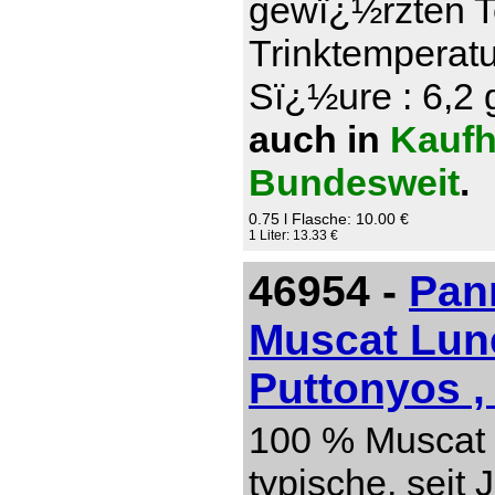
gewï¿½rzten T
Trinktemperatu
Sï¿½ure : 6,2 g
auch in
Kaufh
Bundesweit
.
0.75 l Flasche: 10.00 €
1 Liter: 13.33 €
46954 -
Pan
Muscat Lun
Puttonyos ,
100 % Muscat 
typische, seit