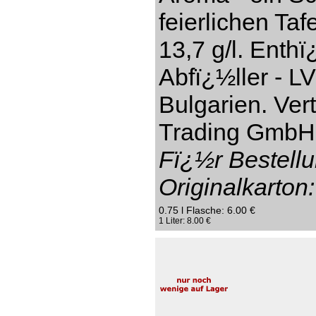
feierlichen Taf
13,7 g/l. Enthï
Abfï¿½ller - L
Bulgarien. Ver
Trading GmbH,
Fï¿½r Bestellu
Originalkarton:
0.75 l Flasche: 6.00 €
1 Liter: 8.00 €