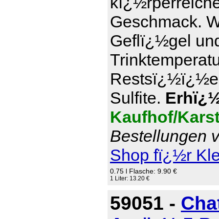
kï¿½rperreich
Geschmack. Wi
Geflï¿½gel und
Trinktemperatu
Restsï¿½ï¿½e 7
Sulfite.
Erhï¿½l
Kaufhof/Kars
Bestellungen v
Shop fï¿½r Kl
0.75 l Flasche: 9.90 €
1 Liter: 13.20 €
59051 -
Cha