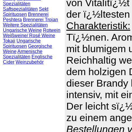
von Vitalitï¿½t
Spezialitäten
Saftspezialitäten
Sekt
der ï¿½ltesten
Spirituosen
Brennerei
Peshtera
Brennerei Trojan
Charakteristik:
Weitere Spezialitäten
Ungarische Weine
Rotwein
Tï¿½nen. Arom
Weißweine/ Rosé Weine
Tokaji
Ungarische
mit blumigem 
Spirituosen
Georgische
Weine
Armenische
Spezialitäten
Englische
Reichhaltig we
Cider
Weinzubehör
dem holzigen D
dieser Brandy 
intensiv, mit e
Der leicht sï¿
zu einem ange
Bestellungen v