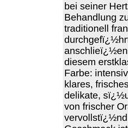
bei seiner Her
Behandlung zu t
traditionell f
durchgefï¿½hrt 
anschlieï¿½en
diesem erstkl
Farbe: intensi
klares, frisch
delikate, sï¿½
von frischer 
vervollstï¿½nd