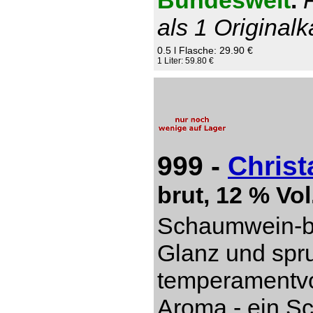
Bundesweit
.
als 1 Originalk
0.5 l Flasche: 29.90 €
1 Liter: 59.80 €
999 -
Christ
brut, 12 % Vol
Schaumwein-be
Glanz und spru
temperamentvol
Aroma - ein S