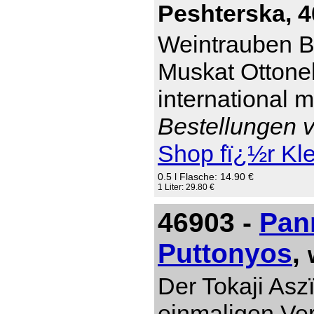
Peshterska, 4
Weintrauben Br
Muskat Ottonel
international 
Bestellungen v
Shop fï¿½r Kl
0.5 l Flasche: 14.90 €
1 Liter: 29.80 €
46903 -
Pan
Puttonyos
,
Der Tokaji Asz
einmaligen Ver