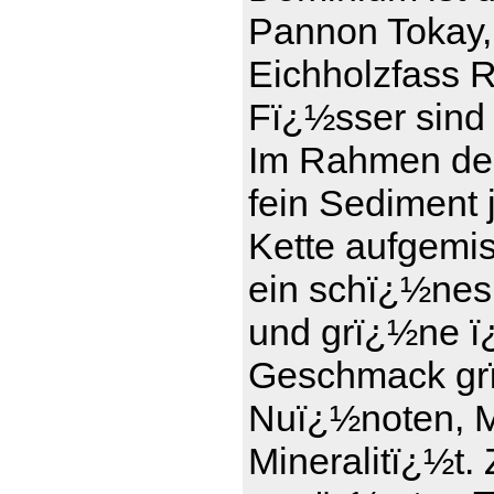
Pannon Tokay,
Eichholzfass R
Fï¿½sser sind 
Im Rahmen der
fein Sediment 
Kette aufgemi
ein schï¿½nes
und grï¿½ne ï¿
Geschmack grï
Nuï¿½noten, Ma
Mineralitï¿½t.