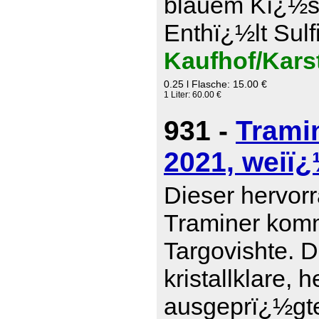
blauem Kï¿½se
Enthï¿½lt Sulf
Kaufhof/Kars
0.25 l Flasche: 15.00 €
1 Liter: 60.00 €
931 -
Trami
2021, weiï¿
Dieser hervor
Traminer komm
Targovishte. D
kristallklare, 
ausgeprï¿½gte