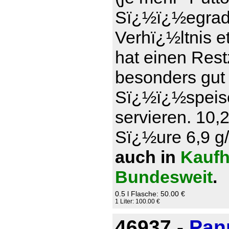
Sï¿½ï¿½egrad)
Verhï¿½ltnis e
hat einen Rest
besonders gut
Sï¿½ï¿½speise
servieren. 10,
Sï¿½ure 6,9 g/l
auch in
Kaufh
Bundesweit
.
0.5 l Flasche: 50.00 €
1 Liter: 100.00 €
46937 -
Pan