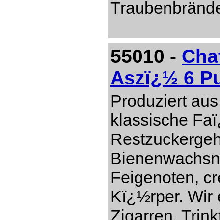
Traubenbränd
55010 -
Cha
Aszï¿½ 6 P
Produziert aus
klassische Faï
Restzuckergeh
Bienenwachsn
Feigenoten, c
Kï¿½rper. Wir 
Zigarren. Trin