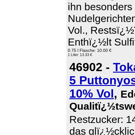
ihn besonders 
Nudelgerichte
Vol., Restsï¿½
Enthï¿½lt Sulfi
0.75 l Flasche: 10.00 €
1 Liter: 13.33 €
46902 -
Tok
5 Puttonyos
10% Vol
,
Ed
Qualitï¿½tsw
Restzucker: 14
das glï¿½ckli