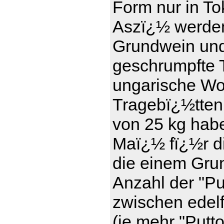
Form nur in To
Aszï¿½ werde
Grundwein und 
geschrumpfte T
ungarische Wor
Tragebï¿½tten
von 25 kg haben
Maï¿½ fï¿½r d
die einem Gru
Anzahl der "Pu
zwischen edel
(je mehr "Putt