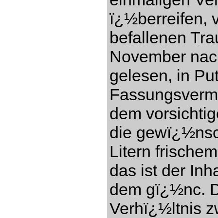
ï¿½berreifen, 
befallenen Tr
November nach
gelesen, in Pu
Fassungsverm
dem vorsichti
die gewï¿½nsc
Litern frisch
das ist der In
dem gï¿½nc. Di
Verhï¿½ltnis 