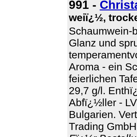
991 -
Christ
weiï¿½, trocke
Schaumwein-be
Glanz und spru
temperamentvol
Aroma - ein S
feierlichen Taf
29,7 g/l. Enthï
Abfï¿½ller - L
Bulgarien. Ver
Trading GmbH,