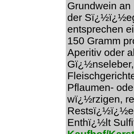
Grundwein an (
der Sï¿½ï¿½eg
entsprechen e
150 Gramm pro 
Aperitiv oder a
Gï¿½nseleber,
Fleischgericht
Pflaumen- ode
wï¿½rzigen, re
Restsï¿½ï¿½e 1
Enthï¿½lt Sulfi