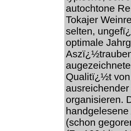
autochtone Re
Tokajer Weinre
selten, ungefï
optimale Jahr
Aszï¿½trauben
augezeichnete
Qualitï¿½t vo
ausreichender
organisieren. 
handgelesene 
(schon gegore