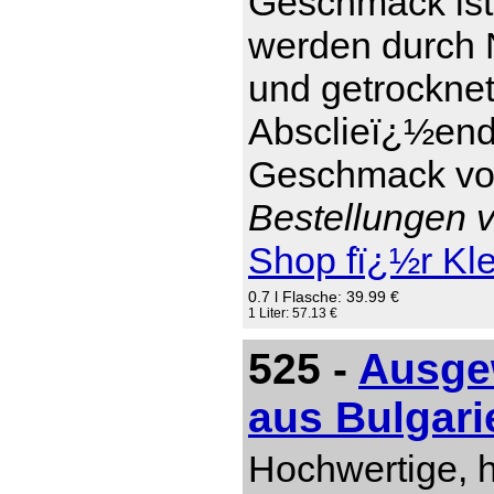
Geschmack ist 
werden durch 
und getrockne
Absclieï¿½end 
Geschmack von
Bestellungen v
Shop fï¿½r Kl
0.7 l Flasche: 39.99 €
1 Liter: 57.13 €
525 -
Ausgew
aus Bulgari
Hochwertige, 