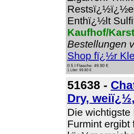
Restsï¿½ï¿½e 1
Enthï¿½lt Sulfi
Kaufhof/Kars
Bestellungen v
Shop fï¿½r Kl
0.5 l Flasche: 49.90 €
1 Liter: 99.80 €
51638 -
Cha
Dry, weiï¿½
Die wichtigste
Furmint ergibt 