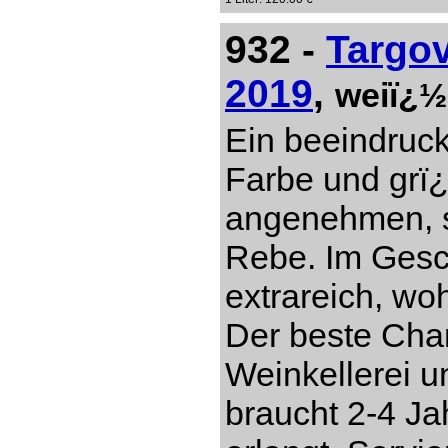
932 -
Targo
2019
,
weiï¿½
Ein beeindruc
Farbe und grï
angenehmen, s
Rebe. Im Gesch
extrareich, w
Der beste Cha
Weinkellerei 
braucht 2-4 Ja