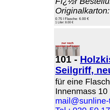
Fï¿½r Bestellu
Originalkarton:
0.75 l Flasche: 6.00 €
1 Liter: 8.00 €
101 -
Holzki
Seilgriff, ne
für eine Flasch
Innenmass 10 
mail@sunline-t