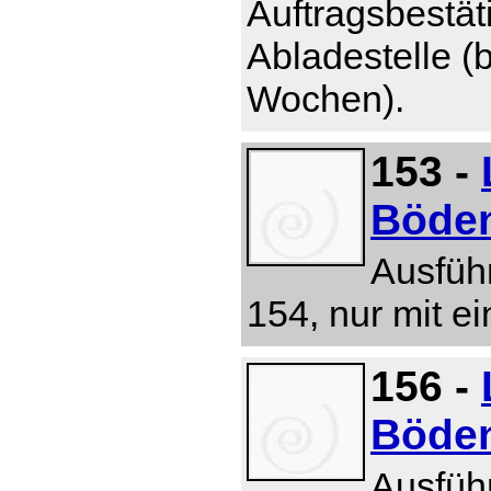
Auftragsbestät
Abladestelle (b
Wochen).
153 -
Böde
Ausfüh
154, nur mit e
156 -
Böde
Ausführ